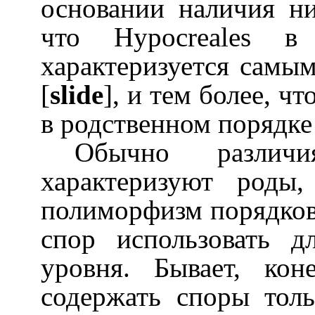
основании наличия ни
что
Hypocreales
в о
характеризуется самы
[
slide
], и тем более, ч
в родственном порядк
Обычно различ
характеризуют роды
полиморфизм порядков,
спор использовать д
уровня. Бывает, ко
содержать споры толь