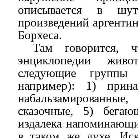
описывается в шу
произведений аргентин
Борхеса.
Там говорится, 
энциклопедии живо
следующие группы 
например): 1) прин
набальзамированны
сказочные, 5) бега
издалека напоминающие
в таком же духе. Ис