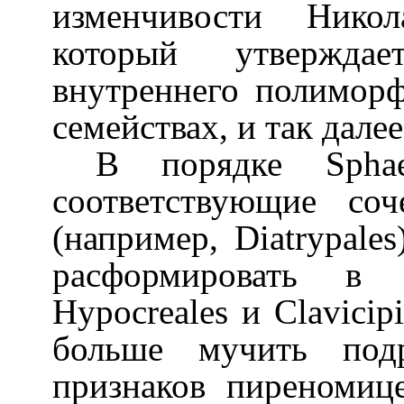
изменчивости Никол
который утверждае
внутреннего полиморф
семействах, и так далее
В порядке
Sphae
соответствующие со
(например,
Diatrypales
расформировать в 
Hypocreales
и
Clavicipi
больше мучить под
признаков пиреномиц