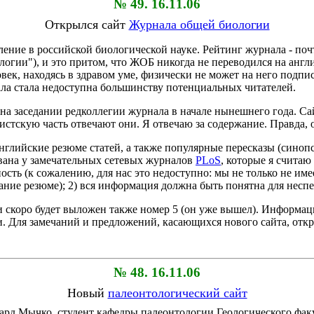
№ 49. 16.11.06
Открылся сайт
Журнала общей биологии
ление в российской биологической науке. Рейтинг журнала - п
огии"), и это притом, что ЖОБ никогда не переводился на анг
ек, находясь в здравом уме, физически не может на него подписа
ала стала недоступна большинству потенциальных читателей.
на заседании редколлегии журнала в начале нынешнего года. Са
истскую часть отвечают они. Я отвечаю за содержание. Правда, 
глийские резюме статей, а также популярные пересказы (синопс
ована у замечательных сетевых журналов
PLoS
, которые я счита
ость (к сожалению, для нас это недоступно: мы не только не им
ние резюме); 2) вся информация должна быть понятна для нес
 и скоро будет выложен также номер 5 (он уже вышел). Информа
и. Для замечаний и предложений, касающихся нового сайта, отк
№ 48. 16.11.06
Новый
палеонтологический сайт
ард Мычко, студент кафедры палеонтологии Геологического фак