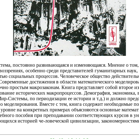
стема, постоянно развивающаяся и изменяющаяся. Мнение о том,
воззрениях, особенно среди представителей гуманитарных наук,
тью социальных процессов. Человеческое общество действитель
 Современные достижения в области математического моделиров
чно простым макрозаконам. Книга представляет собой второе из
вание исторических макропроцессов. Демография, экономика, в
-Системы, по периодизации ее истории и т.д.) и должно предста
о моделирования. Вместе с тем, книга содержит необходимые по
 уровне на конкретных примерах объясняются основные матема
учебного пособия при преподавании соответствующих курсов в у
ующихся историей че-ловеческой цивилизации, закономерностям