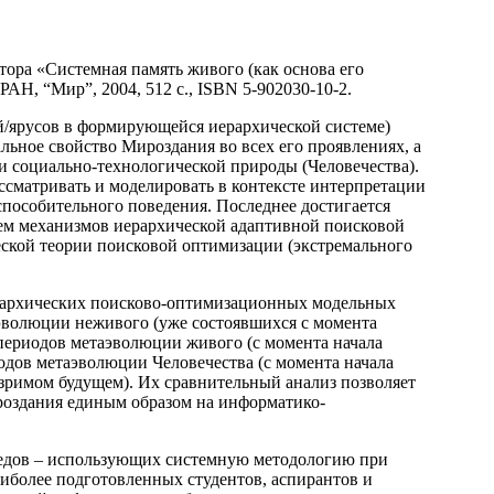
ора «Системная память живого (как основа его
Н, “Мир”, 2004, 512 с., ISBN 5-902030-10-2.
/ярусов в формирующейся иерархической системе)
льное свойство Мироздания во всех его проявлениях, а
и социально-технологической природы (Человечества).
сматривать и моделировать в контексте интерпретации
способительного поведения. Последнее достигается
тем механизмов иерархической адаптивной поисковой
ской теории поисковой оптимизации (экстремального
ерархических поисково-оптимизационных модельных
эволюции неживого (уже состоявшихся с момента
 периодов метаэволюции живого (с момента начала
одов метаэволюции Человечества (с момента начала
зримом будущем). Их сравнительный анализ позволяет
роздания единым образом на информатико-
ведов – использующих системную методологию при
иболее подготовленных студентов, аспирантов и