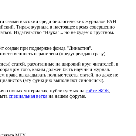
очти самый высокий среди биологических журналов РАН
лийский. Тираж журнала в настоящее время совершенно
ться. Издательство "Наука"... но не будем о грустном.
йт создан при поддержке фонда "Династия".
ответственность ограничена (предупреждаю сразу).
исы) статей, расчитанные на широкий круг читателей, в
ю образцом того, каким должен быть научный журнал.
еем права выкладывать полные тексты статей, но даже не
пециалистов (эту функцию выполняют синопсисы).
ция о новых материалах, публикуемых на
сайте ЖОБ
,
рыта
специальная ветка
на нашем форуме.
ультета МГУ.