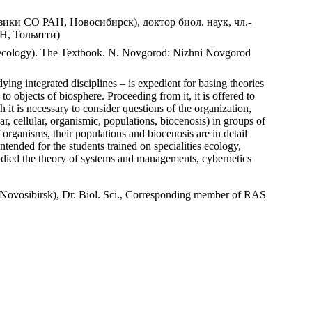
изики СО РАН, Новосибирск),
доктор биол. наук, чл.-
Н, Тольятти)
d ecology). The Textbook. N. Novgorod: Nizhni Novgorod
ying integrated disciplines – is expedient for basing theories
 objects of biosphere. Proceeding from it, it is offered to
 it is necessary to consider questions of the organization,
ar, cellular, organismic, populations, biocenosis) in groups of
 organisms, their populations and biocenosis are in detail
tended for the students trained on specialities ecology,
studied the theory of systems and managements, cybernetics
Novosibirsk),
Dr. Biol. Sci., Corresponding member of RAS