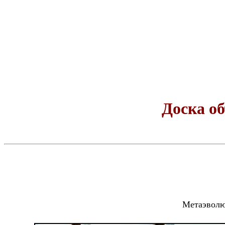
Доска о
Метаэволю