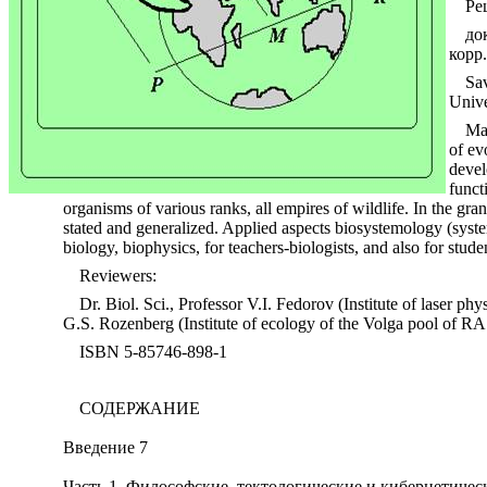
Ре
до
корр
Sa
Unive
Mat
of ev
devel
funct
organisms of various ranks, all empires of wildlife. In the gr
stated and generalized. Applied aspects biosystemology (system
biology, biophysics, for teachers-biologists, and also for st
Reviewers:
Dr. Biol. Sci., Professor V.I. Fedorov
(Institute of laser ph
G.S. Rozenberg (Institute of ecology of the Volga pool of RAS
ISBN 5-85746-898-1
СОДЕРЖАНИЕ
Введение 7
Часть 1. Философские, тектологические и кибернетиче