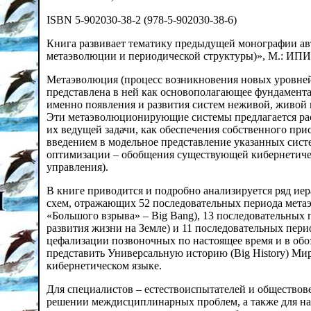
ISBN 5-902030-38-2 (978-5-902030-38-6)
Книга развивает тематику предыдущей монографии авт
метаэволюции и периодической структуры)», М.: ИПИРА
Метаэволюция (процесс возникновения новых уровней
представлена в ней как основополагающее фундамента
именно появления и развития систем неживой, живой 
Эти метаэволюционирующие системы предлагается рас
их ведущей задачи, как обеспечения собственного при
введением в модельное представление указанных сис
оптимизации – обобщения существующей кибернетиче
управления).
В книге приводится и подробно анализируется ряд и
схем, отражающих 52 последовательных периода мета
«Большого взрыва» – Big Bang), 13 последовательных
развития жизни на Земле) и 11 последовательных пери
цефализации позвоночных по настоящее время и в обо
представить Универсальную историю (Big History) Ми
кибернетическом языке.
Для специалистов – естествоиспытателей и общество
решении междисциплинарных проблем, а также для на