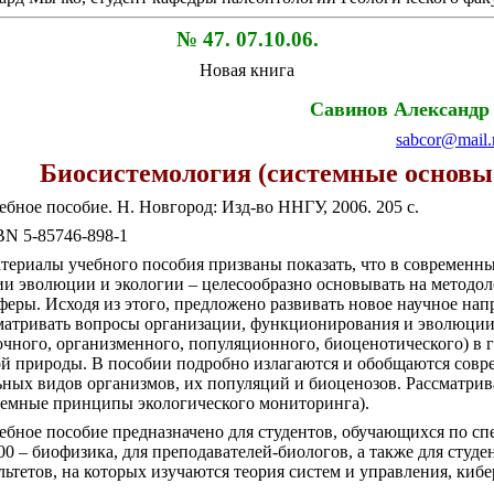
№ 4
7
. 0
7
.
10
.06.
Новая книга
Савинов А
лександр
sabcor@mail.
Биосистемология (системные основы 
ебное пособие. Н. Новгород: Изд-во ННГУ, 2006. 205 с.
BN 5-85746-898-1
териалы учебного пособия призваны показать, что в современн
ии эволюции и экологии – целесообразно основывать на методол
феры. Исходя из этого, предложено развивать новое научное нап
матривать вопросы организации, функционирования и эволюции 
очного, организменного, популяционного, биоценотического) в 
й природы. В пособии подробно излагаются и обобщаются совр
ьных видов организмов, их популяций и биоценозов. Рассматри
темные принципы экологического мониторинга).
ебное пособие предназначено для студентов, обучающихся по спе
00 – биофизика, для преподавателей-биологов, а также для студ
льтетов, на которых изучаются теория систем и управления, кибе