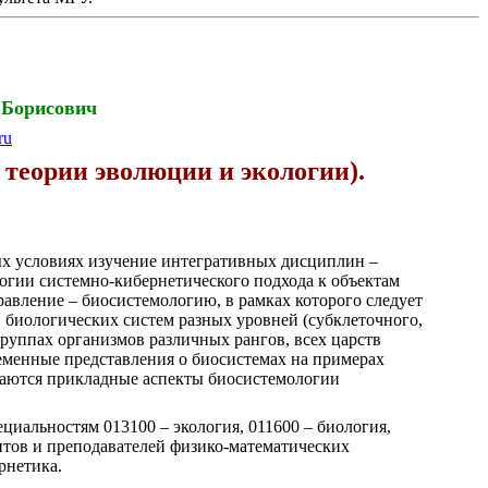
 Борисович
ru
теории эволюции и экологии).
ых условиях изучение интегративных дисциплин –
огии системно-кибернетического подхода к объектам
равление – биосистемологию, в рамках которого следует
биологических систем разных уровней (субклеточного,
группах организмов различных рангов, всех царств
еменные представления о биосистемах на примерах
ваются прикладные аспекты биосистемологии
циальностям 013100 – экология, 011600 – биология,
ентов и преподавателей физико-математических
рнетика.