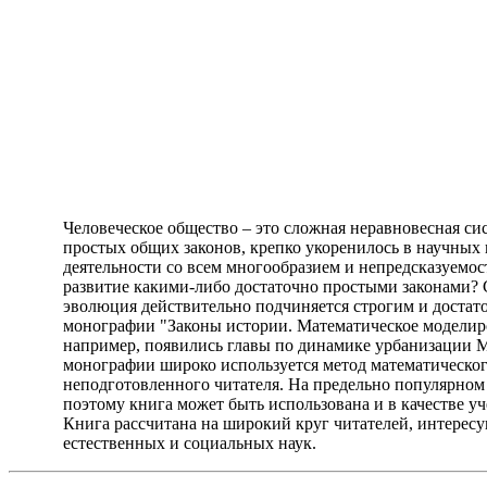
Человеческое общество – это сложная неравновесная си
простых общих законов, крепко укоренилось в научных 
деятельности со всем многообразием и непредсказуемос
развитие какими-либо достаточно простыми законами?
эволюция действительно подчиняется строгим и достато
монографии "Законы истории. Математическое моделиро
например, появились главы по динамике урбанизации Мир
монографии широко используется метод математическог
неподготовленного читателя. На предельно популярном
поэтому книга может быть использована и в качестве 
Книга рассчитана на широкий круг читателей, интерес
естественных и социальных наук.