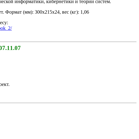
ческой информатики, кибернетики и теории систем.
т. Формат (мм): 300x215x24, вес (кг): 1,06
есу:
ook_2/
07.11.07
ект.