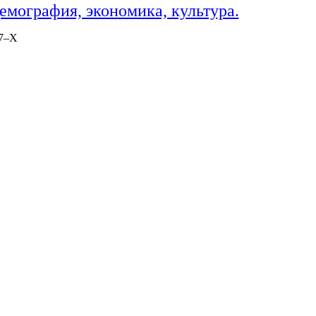
мография, экономика, культура.
57–X