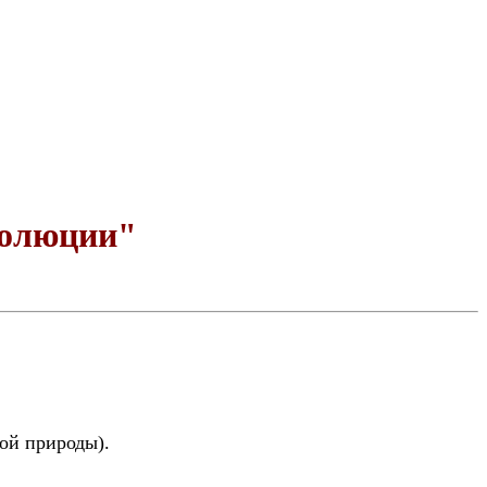
волюции"
ой природы).