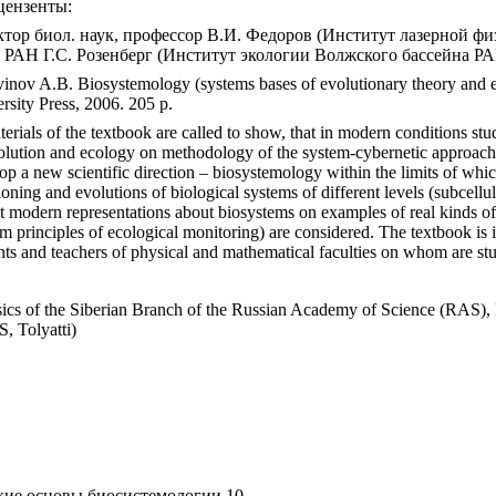
цензенты:
ктор биол. наук, профессор В.И. Федоров
(Институт лазерной ф
. РАН Г.С. Розенберг
(Институт экологии Волжского бассейна РА
vinov A.B. Biosystemology (systems bases of evolutionary theory an
rsity Press, 2006. 205 p.
erials of the textbook are called to show, that in modern conditions stud
olution and ecology on methodology of the system-cybernetic approach to
op a new scientific direction – biosystemology within the limits of which
ioning and evolutions of biological systems of different levels (subcellul
ant modern representations about biosystems on examples of real kinds of
 principles of ecological monitoring) are considered. The textbook is in
udents and teachers of physical and mathematical faculties on whom are 
ysics of the Siberian Branch
of the Russian Academy of Science (RAS), 
, Tolyatti)
ские основы биосистемологии 10