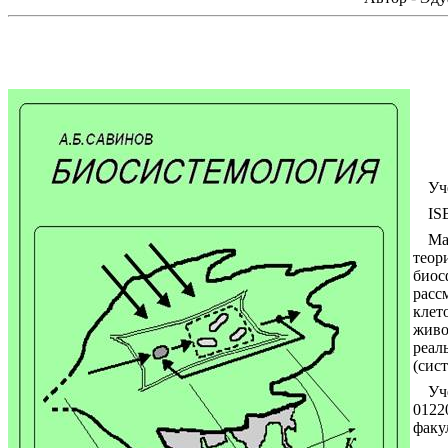
Уч
IS
Ма
теор
биос
расс
клет
живо
реал
(сис
Уч
0122
факу