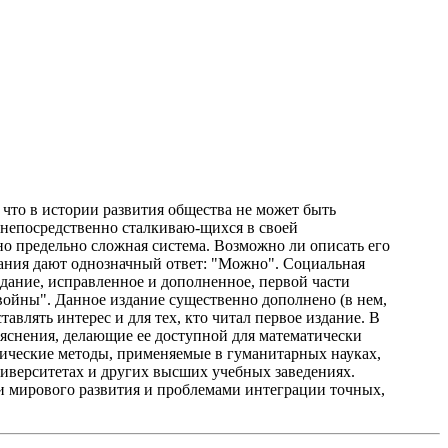
 что в истории развития общества не может быть
 непосредственно сталкиваю-щихся в своей
но предельно сложная система. Возможно ли описать его
ания дают однозначный ответ: "Можно". Социальная
дание, исправленное и дополненное, первой части
ойны". Данное издание существенно дополнено (в нем,
влять интерес и для тех, кто читал первое издание. В
яснения, делающие ее доступной для математически
тические методы, применяемые в гуманитарных науках,
ниверситетах и других высших учебных заведениях.
и мирового развития и проблемами интеграции точных,