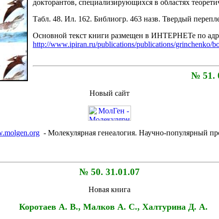
докторантов, специализирующихся в областях теорети
Табл. 48. Ил. 162. Библиогр. 463 назв. Твердый перепле
Основной текст книги размещен в ИНТЕРНЕТе по адр
http://www.ipiran.ru/publications/publications/grinchenko/b
№ 51. 
Новый сайт
.molgen.org
- Молекулярная генеалогия. Научно-популярный про
№ 50. 31.01.07
Новая книга
Коротаев А. В., Малков А. С., Халтурина Д. А.