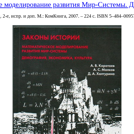
е моделирование развития Мир-Системы. Де
. 2-е, испр. и доп. М.: КомКнига, 2007. – 224 с. ISBN 5–484–009