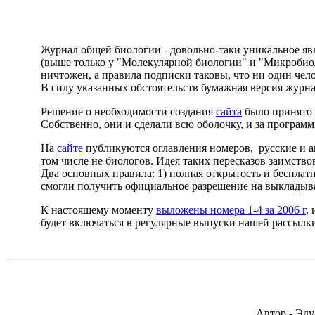
Журнал общей биологии - довольно-таки уникальное яв
(выше только у "Молекулярной биологии" и "Микробиол
ничтожен, а правила подписки таковы, что ни один челов
В силу указанных обстоятельств бумажная версия журн
Решение о необходимости создания
сайта
было принято 
Собственно, они и сделали всю оболочку, и за программ
На
сайте
публикуются оглавления номеров, русские и ан
том числе не биологов. Идея таких пересказов заимств
Два основных правила: 1) полная открытость и бесплатн
смогли получить официальное разрешение на выкладыва
К настоящему моменту
выложены номера 1-4 за 2006 г
,
будет включаться в регулярные выпуски нашей рассылк
Автор - Эду