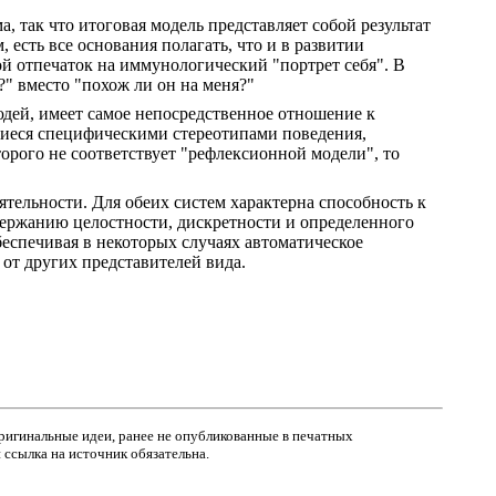
 так что итоговая модель представляет собой результат
 есть все основания полагать, что и в развитии
й отпечаток на иммунологический "портрет себя". В
?" вместо "похож ли он на меня?"
юдей, имеет самое непосредственное отношение к
щиеся специфическими стереотипами поведения,
орого не соответствует "рефлексионной модели", то
ельности. Для обеих систем характерна способность к
держанию целостности, дискретности и определенного
еспечивая в некоторых случаях автоматическое
от других представителей вида.
оригинальные идеи
, ранее не опубликованные в печатных
ссылка на источник обязательна.