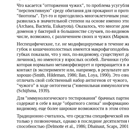
Что касается "отторжения чужих", то проблема усугубл
"перспективную" среду обитания для прокариот и прот
"биотопы". Тут-то и пригодились многоклеточным унас
развилась в значительной степени на основе именно эт
(Archaea, Bacteria, Eukaryota). Оказалось, что мног
доменов у бактерий в большинстве случаев, по-видимо
числе, возможно, с различением своих и чужих (Марков,
Неспецифические, т.е. не модифицируемые в течение ж
губок и кишечнополостных имеются макрофагоподобны
губках показали, что у них, по-видимому, существуют 
личинок), но имеются у взрослых особей. Личинки губ
которая нормально метаморфизирует и превращается в жи
контакт (в эксперименте или, например, в результате ш
хорошо (Smith, Hildeman, 1986; Ilan, Loya, 1990). Это 
отличать свой собственный набор антигенов от чужого, 
"чужого" в ходе онтогенеза ("ювенильная иммунологиче
(Schijfsma, 1939).
Для "иммунологического тестирования" брачных партне
содержат в себе в виде "обратного слепка" информацию
видимому, еще более широкие возможности в этом отн
Традиционно считалось, что средства специфической и
только у позвоночных, однако в последние десятилетия 
способностью (Delmotte et al., 1986; Dhainaut, Scaps, 