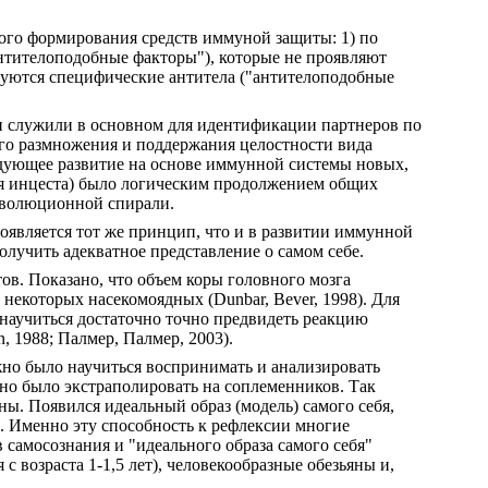
ого формирования средств иммуной защиты: 1) по
"антителоподобные факторы"), которые не проявляют
руются специфические антитела ("антителоподобные
ни служили в основном для идентификации партнеров по
го размножения и поддержания целостности вида
едующее развитие на основе иммунной системы новых,
я инцеста) было логическим продолжением общих
 эволюционной спирали.
является тот же принцип, что и в развитии иммунной
олучить адекватное представление о самом себе.
в. Показано, что объем коры головного мозга
некоторых насекомоядных (Dunbar, Bever, 1998). Для
 научиться достаточно точно предвидеть реакцию
, 1988; Палмер, Палмер, 2003).
жно было научиться воспринимать и анализировать
но было экстраполировать на соплеменников. Так
оны. Появился идеальный образ (модель) самого себя,
. Именно эту способность к рефлексии многие
 самосознания и "идеального образа самого себя"
с возраста 1-1,5 лет), человекообразные обезьяны и,