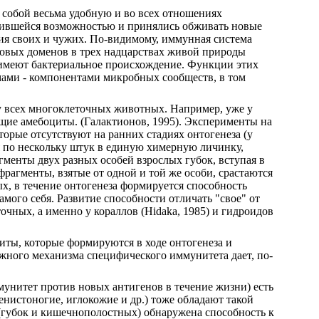
 собой весьма удобную и во всех отношениях
авившейся возможностью и принялись обживать новые
ия своих и чужих. По-видимому, иммунная система
лковых доменов в трех надцарствах живой природы
, имеют бактериальное происхождение. Функции этих
мами - компонентами микробных сообществ, в том
у всех многоклеточных животных. Например, уже у
е амебоциты. (Галактионов, 1995). Эксперименты на
торые отсутствуют на ранних стадиях онтогенеза (у
я по нескольку штук в единую химерную личинку,
агменты двух разных особей взрослых губок, вступая в
 фрагменты, взятые от одной и той же особи, срастаются
ных, в течение онтогенеза формируется способность
амого себя. Развитие способности отличать "свое" от
чных, а именно у кораллов (Hidaka, 1985) и гидроидов
ты, которые формируются в ходе онтогенеза и
ожного механизма специфического иммунитета дает, по-
унитет против новых антигенов в течение жизни) есть
енистоногие, иглокожие и др.) тоже обладают такой
ных (губок и кишечнополостных) обнаружена способность к