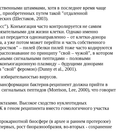
ственными штаммами, хотя в последнее время чаще
в, приобретенных путем такой "отдаленной
еских (Шестаков, 2003).
сс"). Конъюгация часто контролируется не самим
язательными для жизни клетки. Однако именно
ал передается однонаправленно – от клетки-донора
, а уже потом может перейти и часть собственного
ростков" – пилей (белки пилей тоже часто кодируются
 распознавание по принципу "свой – чужой", в котором
иальными сигнальными пептидами – половыми
 конъюгационную плазмиду – будущими донорами
"свой" феромон) (Dunny et al., 2001).
о избирательностью вирусов.
трансформации бактерия-реципиент должна прийти в
сигнальных пептидов (Morrison, Lee, 2000), что говорит
ктазами. Высокое сходство нуклеотидных
К в геном реципиента вместо гомологичного участка
прокариотной биосфере (в архее и раннем протерозое)
рвых, рост биоразнообразия, во-вторых - сохранение