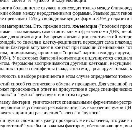
ния "своего" и "чужого" в ходе эволюции.
иот в большинстве случаев происходит только между близкород
ческий обмен между неродственными формами. Реально доля гено
 не превышает 15% у свободноживущих форм и 8-9% у паразитич
ким материалом. Это, прежде всего,
конъюгация
("половой проце
тами – плазмидами, самостоятельными фрагментами ДНК, не об
мые для конъюгации. Во время конъюгации генетический матери
мидой, то сначала в клетку-реципиента переходит сама плазмида
ации бактерии вступают в контакт при помощи специальных "от
том, по-видимому, происходит "оценка" партнерами друг друга,
l., 1994). У некоторых бактерий конъюгация индуцируется спец
ентом. Феромоны воспринимаются другими клетками, несущими
 на них строго специфичны (каждая плазмида реагирует только на 
ичность в выборе реципиента в этом случае определяется тольк
етий способ генетического обмена у прокариот. Для успешной 
ожет происходить в ответ на присутствие в среде специфических 
своих" и "чужих" действуют и в этом случае.
лазму бактерии, уничтожается специальными ферментами-рестри
вероятность успешной рекомбинации, т.е. включения чужой ДН
вляется принцип различения "своего" и "чужого".
 и чужих сложились уже у прокариот. Не исключено, что уже в 
дпочтений" уже были важным фактором, обеспечивающим, во-пе