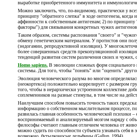
выработке приобретенного иммунитета и иммунологическа
Можно заключить, что, по-видимому, практически у вс
принципу "обратного слепка" в ходе онтогенеза, когда
аффинности к собственным антигенам; 2) по принципу 
факторы") для связывания конкретных чужих антигено
Таким образом, системы распознания "своего" и "чужог
обмену генетическим материалом. У протистов они пол
(эндогамии, репродуктивной изоляции). У многоклеточ
более совершенных средств прекопуляционной изоляци
тенденций развития систем различения своих и чужих,
Homo sapiens.
В эволюции сложных форм социального по
системы. Для того, чтобы "понять" или "оценить" друго
Эволюция человеческого разума во многом определялас
(неокортекса) положительно коррелирует с размером гр
того, чтобы в иерархически устроенном коллективе доб
соплеменников на разные стимулы, в том числе на дейст
Наилучшим способом повысить точность таких предсказа
информацию о собственном мыслительном процессе, пон
развилась главная особенность человеческой психики – 
воспринимаемый и анализируемый мозгом наряду с объе
философы считают главным отличием человека от животн
можно судить по способности субъекта узнавать себя в з
возможно, бутылконосые дельфины (Gallup, 1994).