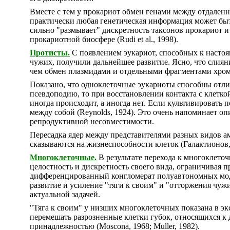
Вместе с тем у прокариот обмен генами между отдален
практически любая генетическая информация может быть 
сильно "размывает" дискретность таксонов прокариот 
прокариотной биосфере (Rudi et al., 1998).
Протисты.
С появлением эукариот, способных к настоя
чужих, получили дальнейшее развитие. Ясно, что слиян
чем обмен плазмидами и отдельными фрагментами хро
Показано, что одноклеточные эукариоты способны отлича
псевдоподию, то при восстановлении контакта с клетко
иногда происходит, а иногда нет. Если культивировать 
между собой (Reynolds, 1924). Это очень напоминает о
репродуктивной несовместимости.
Пересадка ядер между представителями разных видов ам
сказываются на жизнеспособности клеток (Галактионов,
Многоклеточные.
В результате перехода к многоклето
целостность и дискретность своего вида, ограничивая п
дифференцированный конгломерат полуавтономных мод
развитие и усиление "тяги к своим" и "отторжения чуж
актуальной задачей.
"Тяга к своим" у низших многоклеточных показана в эк
перемешать разрозненные клетки губок, относящихся к 
принадлежностью (Moscona, 1968; Muller, 1982).