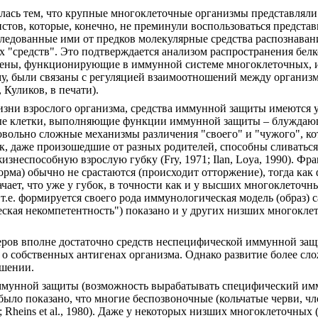
ялась тем, что крупные многоклеточные организмы представляли
истов, которые, конечно, не преминули воспользоваться предст
ледованные ими от предков молекулярные средства распознаван
их "средств". Это подтверждается анализом распространения бе
ие домены, функционирующие в иммунной системе многоклеточных
му, были связаны с регуляцией взаимоотношений между организ
 Куликов, в печати).
изни взрослого организма, средства иммунной защиты имеются 
е клетки, выполняющие функции иммунной защиты – блуждающи
довольно сложные механизмы различения "своего" и "чужого", ко
ок, даже произошедшие от разных родителей, способны сливатьс
знеспособную взрослую губку (Fry, 1971; Ilan, Loya, 1990). Фр
торма) обычно не срастаются (происходит отторжение), тогда как
означает, что уже у губок, в точности как и у высших многоклеточ
т.е. формируется своего рода иммунологическая модель (образ) с
ская некомпетентность") показано и у других низших многоклето
ров вполне достаточно средств неспецифической иммунной защи
 о собственных антигенах организма. Однако развитие более сл
ошении.
ммунной защиты (возможность вырабатывать специфический имм
было показано, что многие беспозвоночные (кольчатые черви, чл
2001; Rheins et al., 1980). Даже у некоторых низших многоклеточ