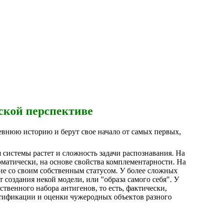
ской перспективе
нюю историю и берут свое начало от самых первых,
системы растет и сложность задачи распознавания. На
оматически, на основе свойства комплементарности. На
ие со своим собственным статусом. У более сложных
 создания некой модели, или "образа самого себя". У
венного набора антигенов, то есть, фактически,
нтификации и оценки чужеродных объектов разного