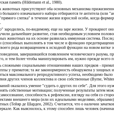
я память (Hildemann et al., 1980).
ех животных присутствуют оба основных механизма прижизненн
 из большого изначального набора отбираются те антитела (или 
"прямого слепка" в течение жизни взрослой особи, когда форми
в.
о" зародились, по-видимому, еще на заре жизни. У прокариот о
учили дальнейшее развитие, став необходимым условием полово
ных животных на их основе развилась иммунная система. Посл
и (способных выполнять в том числе и функцию предотвращени
 своего рода возвращением к исходной функции на новом витке
ведения, завершившейся появлением человеческого разума, про
го, и тем более чтобы манипулировать им, нужно прежде всего п
ь сложными социальными отношениями наших предков - примато
уппы у приматов; та же законормерность обнаружена у хищных и 
иться максимального репродуктивного успеха, необходимо было
вия других членов коллектива и свои собственные (Byrne, Whiten
ний оказалось умение "судить о других по себе". Для этого ну
ять собственные мотивации; полученные результаты затем мож
самосознание, способность к рефлексии, взгляду на себя со стор
ктами внешнего мира (или их идеальными моделями, образами)
ых (Тейяр де Шарден, 2002). Считается, что о наличии зачатков
еркале. Как выяснилось, к этому способен лишь человек (начиная 