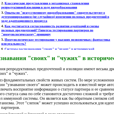
ознавания "своих" и "чужих" в историче
я репродуктивных предпочтений и изоляции имеют весьма древ
оих" и "чужих".
из фундаментальных свойств живых систем. По мере усложнения 
и "узнавание своего" может происходить в известной мере авт
лючать восприятие информации о статусе партнера и ее сравнен
о статуса сама по себе становится достаточно сложной и требует
 иммунной системы. Он является как бы обратным слепком собст
рганизма. Этот "слепок" может успешно использоваться для иде
 партнеров.