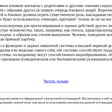
мное влияние контакты с родителями и другими членами социума,
я с образами других (в первую очередь близких) людей. Впрочем,
ей и близких должны играть существенную роль, накладывая сво
е будет использоваться, очевидно, критерий "похож ли он на нас
 используемая для прогнозирования и оценки действий других л
ри человечества, таких, например, как этносы, характеризую
подчас и образом или стилем мышления. Человек, поведение кот
как брачный партнер.
 в функциях и задачах иммунной системы и высшей нервной деят
бразом или моделью самого себя; обе системы способствуют под
стемы, по-видимому, могут способствовать видообразованию, об
м признакам (поведенческим или биохимическим) уклонившихся 
Читать дальше
азделы) является официальной электронной публикацией. Высказанные в ней 
ировании, перепечатке или ином использовании материалов данной публикации 