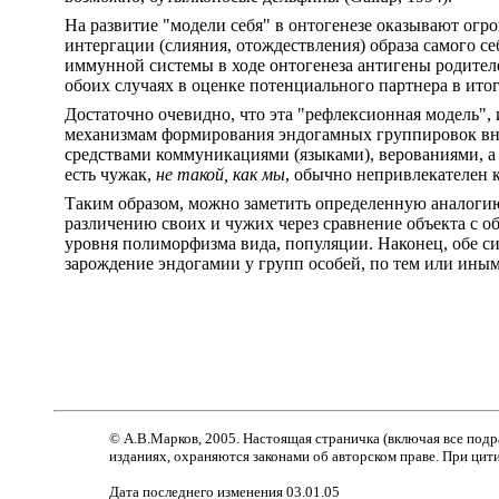
На развитие "модели себя" в онтогенезе оказывают огро
интергации (слияния, отождествления) образа самого себ
иммунной системы в ходе онтогенеза антигены родител
обоих случаях в оценке потенциального партнера в итог
Достаточно очевидно, что эта "рефлексионная модель",
механизмам формирования эндогамных группировок внут
средствами коммуникациями (языками), верованиями, а 
есть чужак,
не такой, как мы
, обычно непривлекателен 
Таким образом, можно заметить определенную аналогию
различению своих и чужих через сравнение объекта с о
уровня полиморфизма вида, популяции. Наконец, обе си
зарождение эндогамии у групп особей, по тем или ины
© А.В.Марков, 2005.
Настоящая страничка (включая
все
подр
изданиях,
охраняются законами об авторском праве. При цит
Дата последнего изменения 03.01.05