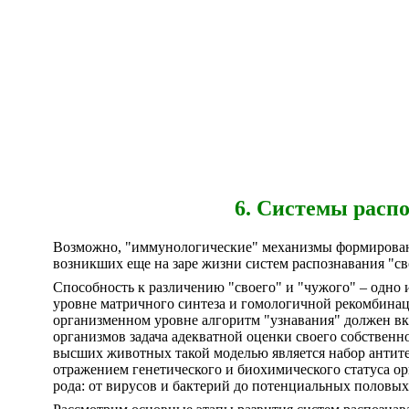
6. Системы расп
Возможно, "иммунологические" механизмы формировани
возникших еще на заре жизни систем распознавания "св
Способность к различению "своего" и "чужого" – одно 
уровне матричного синтеза и гомологичной рекомбинаци
организменном уровне алгоритм "узнавания" должен вк
организмов задача адекватной оценки своего собственног
высших животных такой моделью является набор антител
отражением генетического и биохимического статуса о
рода: от вирусов и бактерий до потенциальных половых