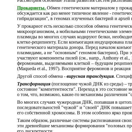
Рассмотрим основные этапы развития систем распознава
Прокариоты.
Обмен генетическим материалом у прокар
обсуждается как раз менее типичное явление - генети
гибридизации", в геномах изученных бактерий и архей
У прокариот есть несколько способов обмена генетичес
микроорганизмом, а мобильными генетическими элемен
плазмиды во многих случаях кодируют белки, необходи
клетке-реципиенту. Если конъюгация индуцирована плаз
генетического материала донора. Перед началом конъюг
плазмидами, а не "основным" геномом бактерии). При э
участвуют компоненты пилей (см., напр., Anthony et a
феромонами, выделяемыми клеткой – будущим реципи
(Maqueda et al., 1997). Восприятие феромонов и реакция
Другой способ обмена -
вирусная трансдукция
. Специф
Трансформация
(поглощение чужой ДНК из среды) – тр
состояние "компетентности". Переход в это состояние м
о том, что, возможно, какие-то механизмы различения "
Во многих случаях чужеродная ДНК, попавшая в цитоп
последовательностей "чужой" и "своей" ДНК повышает 
его собственной хромосомы. В этом особенно ярко проя
Таким образом, различные системы распознавания своих
эти древнейшие механизмы формирования "половых пре
его дискретности.