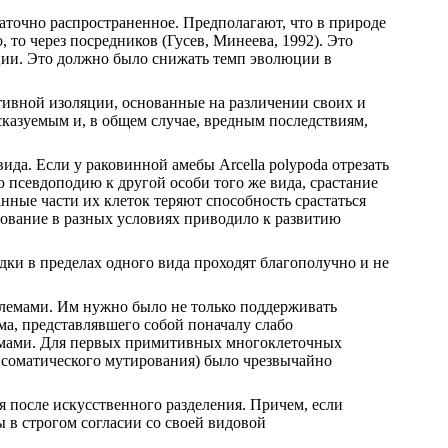
аточно распространенное. Предполагают, что в природе
 то через посредников (Гусев, Минеева, 1992). Это
ции. Это должно было снижать темп эволюции в
тивной изоляции, основанные на различении своих и
сказуемым и, в общем случае, вредным последствиям,
ида. Если у раковинной амебы Arcella polypoda отрезать
 псевдоподию к другой особи того же вида, срастание
анные части их клеток теряют способность срастаться
рование в разных условиях приводило к развитию
дки в пределах одного вида проходят благополучно и не
блемами. Им нужно было не только поддерживать
зма, представлявшего собой поначалу слабо
змами. Для первых примитивных многоклеточных
е соматического мутирования) было чрезвычайно
я после искусственного разделения. Причем, если
 в строгом согласии со своей видовой