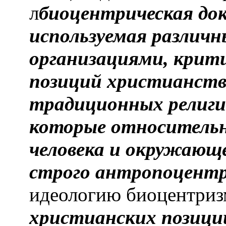
л
биоцентрическая док
используемая различ
организациями, крити
позиций христианства
традиционных религи
которые относительн
человека и окружающ
строго антропоцентр
идеологию биоцентризм
христианских позиц