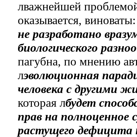
лважнейшей проблемой
оказывается, виноваты:
не разработано вразу
биологического разно
пагубна, по мнению авт
л
эволюционная парад
человека с другими 
которая л
будет способ
прав на полноценное 
растущего дефицита п