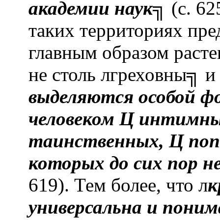
академии наук
╗ (с. 6
таких территориях пре
главным образом расте
не столь лгреховны╗ и
выделяются особой ф
человеком Ц интимны
таинственных, Ц поп
которых до сих пор не
619). Тем более, что л
к
универсальна и поним