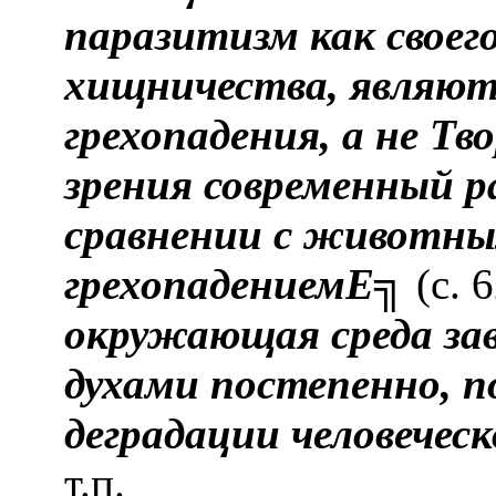
паразитизм как своег
хищничества, являют
грехопадения, а не Тв
зрения современный 
сравнении с животны
грехопадениемЕ
╗ (с. 6
окружающая среда за
духами постепенно, 
деградации человечес
т.п.