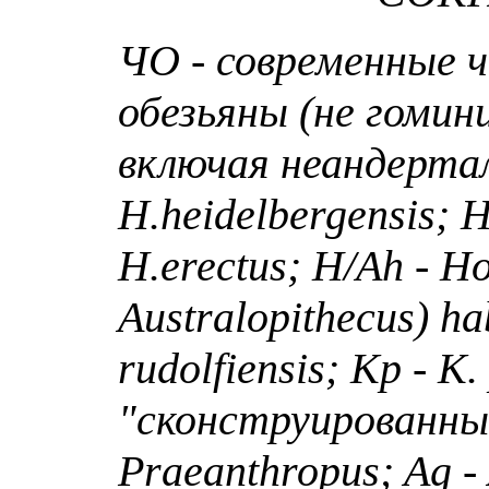
ЧО - современные 
обезьяны (не гомин
включая неандерта
H
.
heidelbergensis
;
H
H
.
erectus
;
H
/
Ah
-
H
Australopithecus
)
ha
rudolfiensis
;
Kp
-
K
.
"сконструированны
Praeanthropus
; Ag -