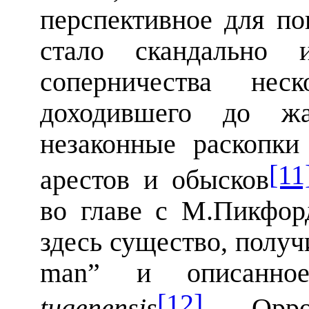
перспективное для по
стало скандально и
соперничества нес
доходившего до ж
незаконные раскопки
[11
арестов и обысков
во главе с М.Пикфо
здесь существо, полу
man
” и описанн
[12]
tugenensis
. Орро