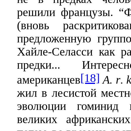
решили французы. “Ф
(вновь раскритиков
предложенную групп
Хайле-Селасси как ра
предки... Интер
[18]
американцев
A
.
r
.
жил в лесистой местн
эволюции гоминид 
великих африкански