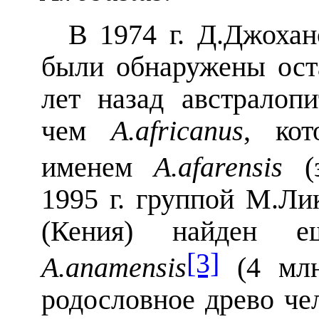
В 1974 г. Д.Джоха
были обнаружены ост
лет назад австралопи
чем
A
.
africanus
, ко
именем
A
.
afarensis
(з
1995 г. группой М.Ли
(Кения) найден е
[3]
A
.
anamensis
(4 млн
родословное древо чел