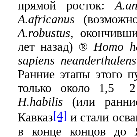
прямой росток:
A
.
a
A
.
africanus
(возможно
A
.
robustus
, окончивш
лет назад)
Homo h
®
sapiens neanderthalens
Ранние этапы этого п
только около 1,5 –
H
.
habilis
(или ранн
[4]
Кавказ
и стали осва
в конце концов до 