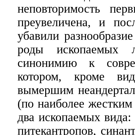
неповторимость пер
преувеличена, и по
убавили разнообрази
роды ископаемых 
синонимию к совр
котором, кроме в
вымершим неандертал
(по наиболее жестким
два ископаемых вида
питекантропов, синан