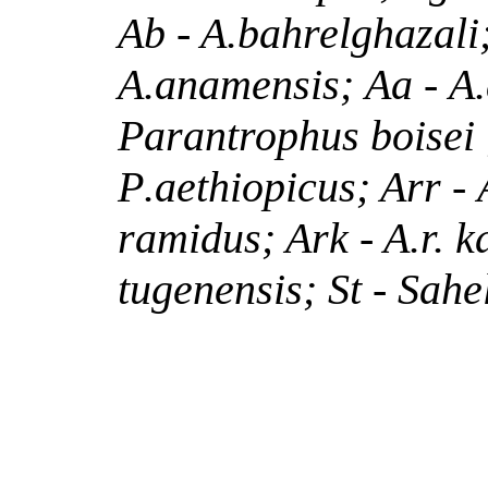
Ab - A.bahrelghazali
A
.
anamensis
;
Aa
-
A
.
Parantrophus boisei
P
.
aethiopicus
; Arr -
ramidus
; Ark - A.r.
k
tugenensis
; St -
Sahe