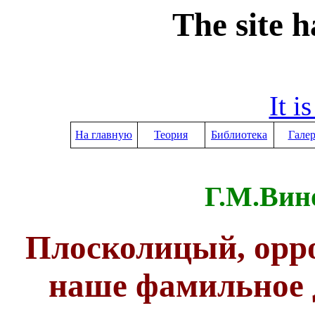
The site 
It i
На главную
Теория
Библиотека
Гале
Г.М.Вино
Плосколицый, орро
наше фамильное д