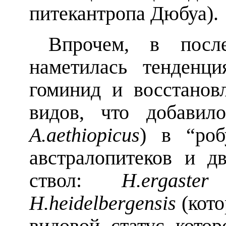
питекантропа Дюбуа).
Впрочем, в после
наметилась тенденц
гоминид и восстанов
видов, что добавил
A
.
aethiopicus
) в “роб
австралопитеков и 
ствол:
H
.
ergaster
H
.
heidelbergensis
(кото
видовой статус котор