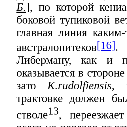
Б.
], по которой кени
боковой тупиковой ве
главная линия каким-
[16]
австралопитеков
.
Либерману, как и 
оказывается в стороне
зато
K
.
rudolfiensis
, 
трактовке должен б
13
стволе
, переезжае