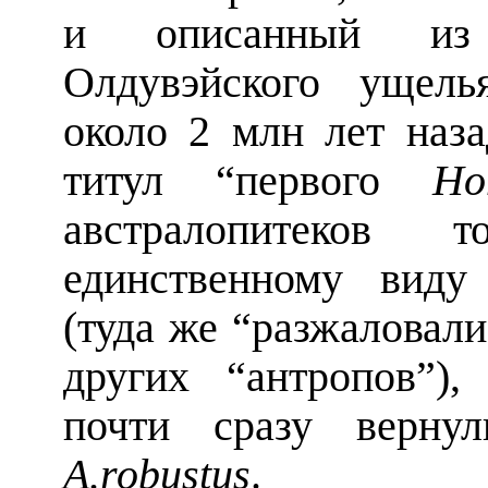
и описанный из ц
Олдувэйского ущел
около 2 млн лет наз
титул “первого
Ho
австралопитеко
единственному вид
(туда же “разжаловал
других “антропов”),
почти сразу верн
A
.
robustus
.