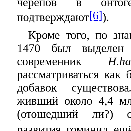
черепов в онто
[6]
подтверждают
).
Кроме того, по зн
1470 был выделе
современник
H
.
ha
рассматриваться как 
добавок существо
живший около 4,4 м
(отошедший ли?) о
развития гоминид ещё