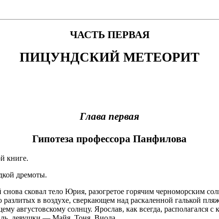
ЧАСТЬ ПЕРВАЯ
ПИЦУНДСКИЙ МЕТЕОРИТ
Глава первая
Гипотеза профессора Панфилова
й книге.
дкой дремоты.
ой снова сковал тело Юрия, разогретое горячим черноморским с
 разлитых в воздухе, сверкающем над раскаленной галькой пляж
ему августовскому солнцу. Ярослав, как всегда, располагался 
ль, девушки — Майя, Тоня, Виола.