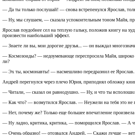
— Да ты только послушай! — снова встрепенулся Ярослав, тол
— Ну, мы слушаем, — сказала успокоительным тоном Майя, пр
Ярослав поудобнее сел на теплую гальку, положив книгу на худ
произвести наибольший эффект.
— Знаете ли вы, мои дорогие друзья... — он выждал многознач
— Космозоиды? — недоумевающе переспросила Майя, широко отк
ли?
— Эх ты, космонавты! — насмешливо передразнил ее Ярослав. —
Андрей перегнулся через плечо Юрия, приподнял обложку книги
— Читали, — сказал он равнодушно. — Ну, и что ты всполоши
— Как что? — возмутился Ярослав. — Неужели на тебя это не 
— Нет, почему же? Только еще большее впечатление произвела 
— Ну ладно, критика, критика, — поморщился Ярослав. — А что
— Очень образно! — отозвался Андрей. — Скажи лучше — ветер