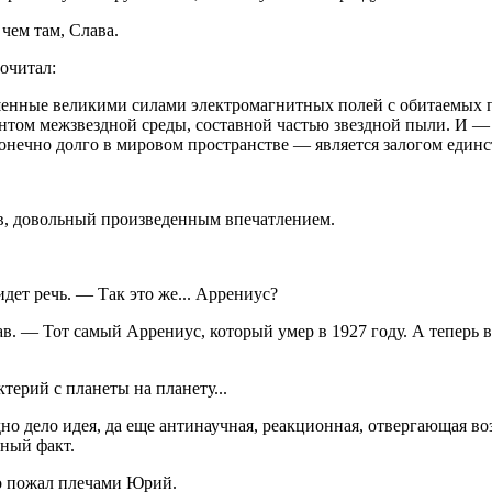
чем там, Слава.
очитал:
нные великими силами электромагнитных полей с обитаемых пл
том межзвездной среды, составной частью звездной пыли. И — 
онечно долго в мировом пространстве — является залогом единс
ав, довольный произведенным впечатлением.
дет речь. — Так это же... Аррениус?
 — Тот самый Аррениус, который умер в 1927 году. А теперь вно
терий с планеты на планету...
дно дело идея, да еще антинаучная, реакционная, отвергающая 
ный факт.
о пожал плечами Юрий.