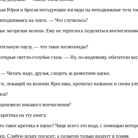
кая Юрия и бросая негодующие взгляды на неподвижные тела тов
иподнимаясь на локте. — Что случилось?
ые загорелые колени. Ему не терпелось поделиться впечатлениями
ительную паузу, — что такое космозоиды?
рыв светло-голубые глаза. — Ну, по-видимому, обитатели космо
 Читать надо, друзья, следить за развитием науки.
, лежащей на коленях Ярослава, прочитал название и снова улег
лся?
произвело никакого впечатления?
критика на эту книгу.
 такое критика в науке? Чаще всего это вода, с помощью которо
. Слабую искру погасит, а сильную только раздует в пламя.