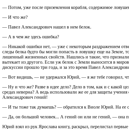
— Потом, уже после приземления корабля, содержимое ловушек
— И что же?
— Павел Александрович нашел в нем белок.
— А в чем же здесь ошибка?
— Никакой ошибки нет, — уже с некоторым раздражением отве
следы белка будто бы могли попасть в ловушку еще на Земле, т
лишенный жизненных свойств. Нашлись и такие, что признали ф
вытекает из другого. Если уж белок с Земли выносится в миров
дискуссии прошло три года, и за это время Павел Александров
— Вот видишь, — не удержался Юрий, — я же тебе говорил, чт
— Ну и что же? Разве в идее дело? Дело в том, как и с какой
средах неверна? А ведь использовали же ее для защиты учения
Александрович гений!
— И ты тоже так думаешь? — обратился к Виоле Юрий. На ее с
— Да, он большой человек... А гений он или не гений, — она 
Юрий взял из рук Ярослава книгу, раскрыл, перелистал первые