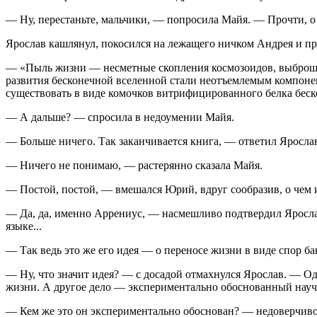
— Ну, перестаньте, мальчики, — попросила Майя. — Прочти, о 
Ярослав кашлянул, покосился на лежащего ничком Андрея и пр
— «Пыль жизни — несметные скопления космозоидов, выброше
развития бесконечной вселенной стали неотъемлемым компонен
существовать в виде комочков витрифицированного белка беск
— А дальше? — спросила в недоумении Майя.
— Больше ничего. Так заканчивается книга, — ответил Яросл
— Ничего не понимаю, — растерянно сказала Майя.
— Постой, постой, — вмешался Юрий, вдруг сообразив, о чем и
— Да, да, именно Аррениус, — насмешливо подтвердил Ярослав.
языке...
— Так ведь это же его идея — о переносе жизни в виде спор бак
— Ну, что значит идея? — с досадой отмахнулся Ярослав. — О
жизни. А другое дело — экспериментально обоснованный науч
— Кем же это он экспериментально обоснован? — недоверчив