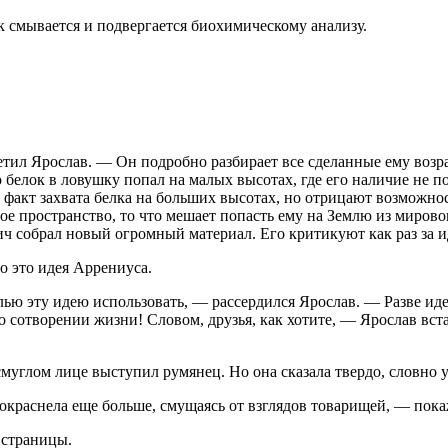
 смывается и подвергается биохимическому анализу.
тил Ярослав. — Он подробно разбирает все сделанные ему возр
о белок в ловушку попал на малых высотах, где его наличие не 
акт захвата белка на больших высотах, но отрицают возможност
ое пространство, то что мешает попасть ему на Землю из мировог
ич собрал новый огромный материал. Его критикуют как раз за 
о это идея Аррениуса.
 целью эту идею использовать, — рассердился Ярослав. — Разве 
 о сотворении жизни! Словом, друзья, как хотите, — Ярослав в
муглом лице выступил румянец. Но она сказала твердо, словно 
покраснела еще больше, смущаясь от взглядов товарищей, — пока
 страницы.