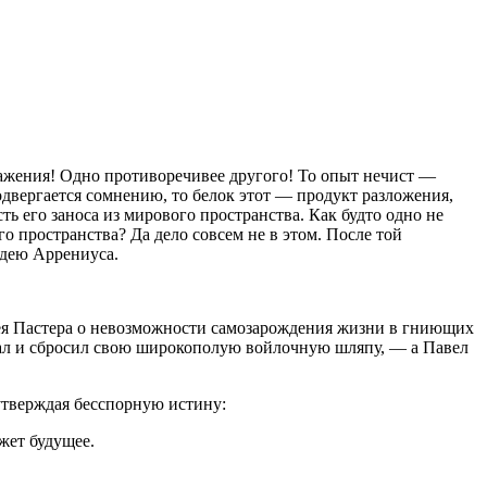
ажения! Одно противоречивее другого! То опыт нечист —
подвергается сомнению, то белок этот — продукт разложения,
ь его заноса из мирового пространства. Как будто одно не
о пространства? Да дело совсем не в этом. После той
идею Аррениуса.
идея Пастера о невозможности самозарождения жизни в гниющих
стал и сбросил свою широкополую войлочную шляпу, — а Павел
утверждая бесспорную истину:
жет будущее.