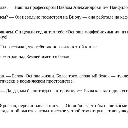
рослав. — Нашим профессором Павлом Александровичем Панфил
 — Он невольно посмотрел на Виолу — она работала на кафед
ичем. Он целый год читал тебе «Основы морфобиохимии», из кот
иус!
ы расскажи, что тебя так поразило в этой книге.
лометров над Землей имеется белок.
. — Белок. Основа жизни. Более того, сложный белок — нуклеоп
тически в космическом пространстве.
 Да, да, мы были тогда на втором курсе. Была какая-то дискусс
л Ярослав, перелистывая книгу. — Он добился, чтобы наши косм
заданной высоте автоматическое устройство открывает ловушку,