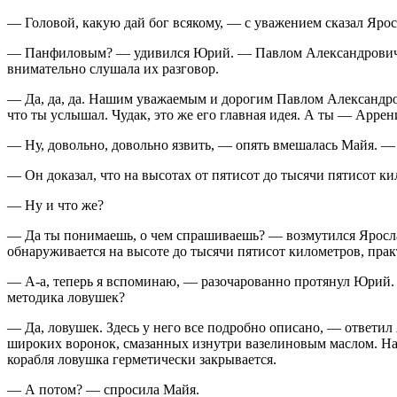
— Головой, какую дай бог всякому, — с уважением сказал Я
— Панфиловым? — удивился Юрий. — Павлом Александровичем?
внимательно слушала их разговор.
— Да, да, да. Нашим уважаемым и дорогим Павлом Александров
что ты услышал. Чудак, это же его главная идея. А ты — Аррен
— Ну, довольно, довольно язвить, — опять вмешалась Майя. — Т
— Он доказал, что на высотах от пятисот до тысячи пятисот ки
— Ну и что же?
— Да ты понимаешь, о чем спрашиваешь? — возмутился Ярослав
обнаруживается на высоте до тысячи пятисот километров, прак
— А-а, теперь я вспоминаю, — разочарованно протянул Юрий. —
методика ловушек?
— Да, ловушек. Здесь у него все подробно описано, — ответи
широких воронок, смазанных изнутри вазелиновым маслом. На 
корабля ловушка герметически закрывается.
— А потом? — спросила Майя.