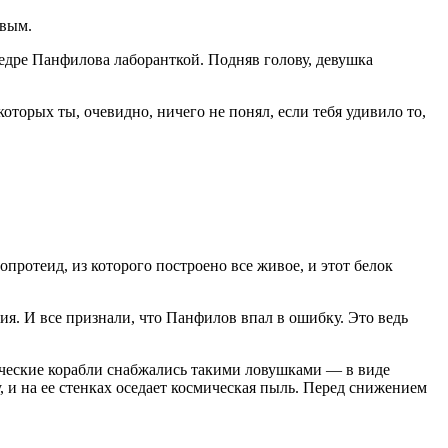
овым.
ре Панфилова лаборанткой. Подняв голову, девушка
орых ты, очевидно, ничего не понял, если тебя удивило то,
ротеид, из которого построено все живое, и этот белок
ия. И все признали, что Панфилов впал в ошибку. Это ведь
ические корабли снабжались такими ловушками — в виде
 и на ее стенках оседает космическая пыль. Перед снижением