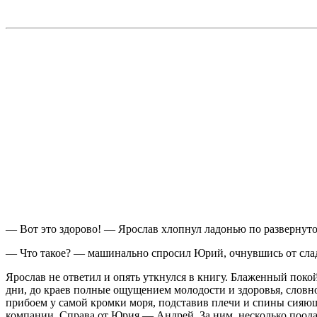
— Вот это здорово! — Ярослав хлопнул ладонью по развернуто
— Что такое? — машинально спросил Юрий, очнувшись от сла
Ярослав не ответил и опять уткнулся в книгу. Блаженный пок
дни, до краев полные ощущением молодости и здоровья, словно
прибоем у самой кромки моря, подставив плечи и спины сияющ
компании. Справа от Юрия — Андрей. За ним, несколько поода