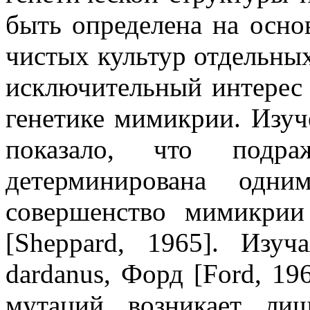
быть определена на осно
чистых культур отдельны
исключительный интерес 
генетике мимикрии. Изуч
показало, что подра
детерминирована одн
совершенство мимикрии
[
Sheppard
, 1965]. Изу
dardanus
, Форд [
Ford
, 19
мутаций возникает лиш