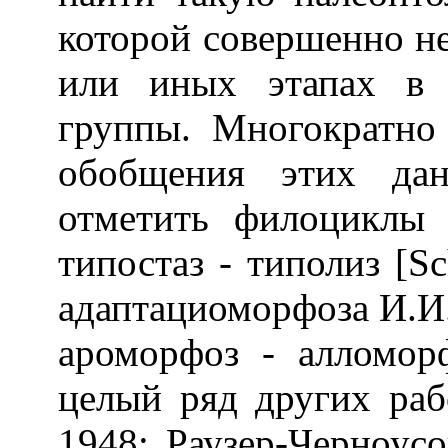
которой совершенно н
или иных этапах в 
группы. Многократно
обобщения этих да
отметить филоциклы 
типостаз - типолиз [Sc
адаптациоморфоза И.И.
ароморфоз - алломор
целый ряд других раб
1948; Раузер-Черноусо