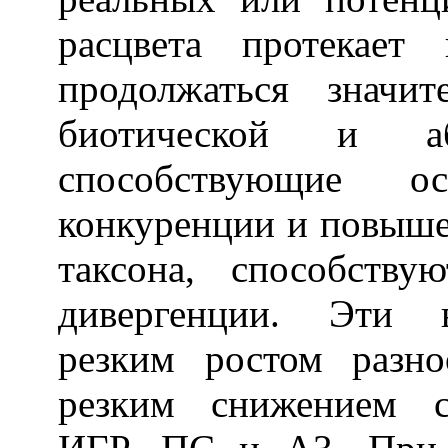
расцвета протекае
продолжаться значи
биотической и аби
способствующие ос
конкуренции и повыш
таксона, способств
дивергенции. Эти в
резким ростом разн
резким снижением с