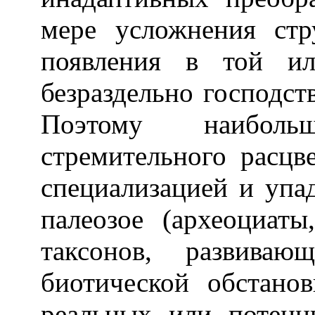
мере усложнения стр
появления в той ил
безраздельно господст
Поэтому наибол
стремительного расцв
специализацией и упа
палеозое (археоциат
таксонов, развива
биотической обстан
реальных или потенц