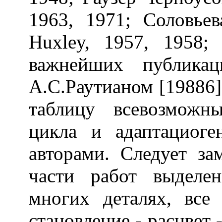
1963, 1971; Соловьев
Huxley, 1957, 1958;
важнейших публика
А.С.Раутианом [19886]
таблицу всевозможн
цикла и адаптациоге
авторами. Следует за
части работ выделен
многих деталях, все
становление - расцвет 