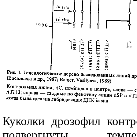
Куколки дрозофил контр
подвергнуты темпе