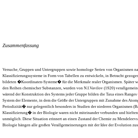
Zusammenfassung
Versuche, Gruppen und Untergruppen sowie homologe Serien von Organismen nach 
Klassifizierungssysteme in Form von Tabellen zu entwickeln, in Betracht gezog
bildeten �Koordinaten-Systeme� für die Merkmale realer Organismen. Später wurd
den Reihen chemischer Substanzen, wurden von N.I.Vavilov (1920) verallgemeine
wärend der Konstruktion des Systems jeder Gruppe bilden die Taxa eines Ranges 
System der Elemente, in dem die Größe der Untergruppen mit Zunahme des Atomg
Periodizität� nur gelegentlich besonders in Studien der niederen Organismen (Ba
Klassifizierung� in der Biologie waren nicht miteinander verbunden und hielten 
unmöglich. Diese Situation erinnert an einen Zustand der Chemie zu Mendeleevs 
Biologie hängen alle großen Verallgemeinerungen mit der Idee der Evolution zu