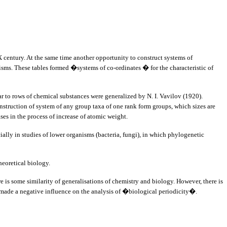
century. At the same time another opportunity to construct systems of
anisms. These tables formed �systems of co-ordinates � for the characteristic of
to rows of chemical substances were generalized by N. I. Vavilov (1920).
truction of system of any group taxa of one rank form groups, which sizes are
ses in the process of increase of atomic weight.
ly in studies of lower organisms (bacteria, fungi), in which phylogenetic
eoretical biology.
 some similarity of generalisations of chemistry and biology. However, there is
se, made a negative influence on the analysis of �biological periodicity�.