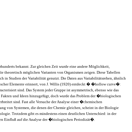
hunderts bekannt. Zur gleichen Zeit wurde eine andere Möglichkeit,
die theoretisch möglichen Varianten von Organismen zeigen. Diese Tabellen
n Studien der Variabilität genutzt. Die Daten aus Variabilitätsrehen, ähnlich
ischer Elemente erinnert, von J. Willis (1920) entdeckt � �hollow curve�:
terisiert sind. Das System jeder Gruppe ist asymmetrisch, ebenso wie das
e Fakten und Ideen hinzugefügt, doch wurde das Problem der �biologischen
rbreitet sind. Fast alle Versuche der Analyse einer �chemischen
fung von Systemen, die denen der Chemie gleichen, scheint in der Biologie
logie. Trotzdem gibt es mindestens einen deutlichen Unterschied: in der
en Einfluß auf die Analyse der �biologischen Periodizät�.