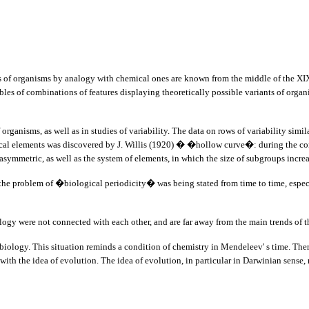
 of organisms by analogy with chemical ones are known from the middle of the XIX 
tables of combinations of features displaying theoretically possible variants of org
s, as well as in studies of variability. The data on rows of variability similar 
al elements was discovered by J. Willis (1920) � �hollow curve�: during the cons
 asymmetric, as well as the system of elements, in which the size of subgroups increa
problem of �biological periodicity� was being stated from time to time, especial
ere not connected with each other, and are far away from the main trends of th
. This situation reminds a condition of chemistry in Mendeleev' s time. There is
ed with the idea of evolution. The idea of evolution, in particular in Darwinian sen