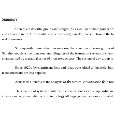
Summary
Attempts to describe groups and subgroups, as well as homologous series
classification in the form of tables was considered, namely - construction of the 
real organisms.
Subsequently these principles were used in taxonomy of some groups of organism
Simultaneously a phenomenon reminding one of the features of systems of chemic
characterised by a gradual series of increase-decrease. The system of any group is
Since 1920s few significant facts and ideas were added to this field, but the 
reconstructions are less popular.
Almost all attempts of the analysis of �chemical classification� in biology w
The creation of systems similar with chemical ones seems impossible in biology
at least one very sharp distinction: in biology all large generalisations are relat