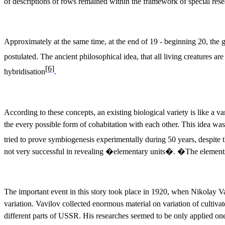
of descriptions of rows remained within the framework of special re
Approximately at the same time, at the end of 19 - beginning 20, the 
postulated. The ancient philosophical idea, that all living creatures a
[6]
hybridisation
.
According to these concepts, an existing biological variety is like a 
the every possible form of cohabitation with each other. This idea was
tried to prove symbiogenesis experimentally during 50 years, despite t
not very successful in revealing �elementary units�. �The elements� 
The important event in this story took place in 1920, when Nikolay Va
variation. Vavilov collected enormous material on variation of cultivat
different parts of USSR. His researches seemed to be only applied ones