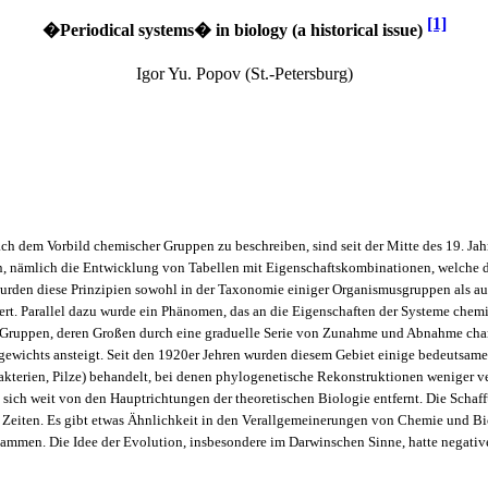
[1]
�Periodical systems� in biology (a historical issue)
Igor Yu. Popov (St.-Petersburg)
dem Vorbild chemischer Gruppen zu beschreiben, sind seit der Mitte des 19. Jahr
en, nämlich die Entwicklung von Tabellen mit Eigenschaftskombinationen, welche 
en diese Prinzipien sowohl in der Taxonomie einiger Organismusgruppen als auch i
rt. Parallel dazu wurde ein Phänomen, das an die Eigenschaften der Systeme chem
Gruppen, deren Großen durch eine graduelle Serie von Zunahme und Abnahme charac
ewichts ansteigt. Seit den 1920er Jehren wurden diesem Gebiet einige bedeutsam
kterien, Pilze) behandelt, bei denen phylogenetische Rekonstruktionen weniger ve
sich weit von den Hauptrichtungen der theoretischen Biologie entfernt. Die Schaf
Zeiten. Es gibt etwas Ähnlichkeit in den Verallgemeinerungen von Chemie und Bio
sammen. Die Idee der Evolution, insbesondere im Darwinschen Sinne, hatte negativ