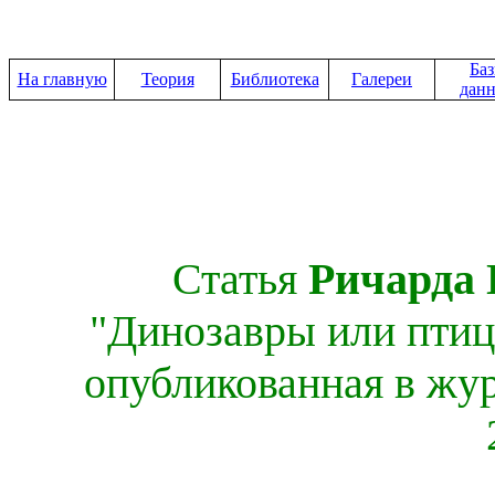
Ба
На главную
Теория
Библиотека
Галереи
дан
Статья
Ричарда
"Динозавры или птиц
опубликованная в жур