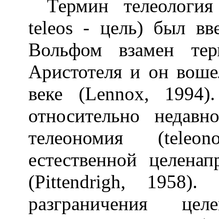
Термин телеология
teleos
- цель) был вве
Вольфом взамен те
Аристотеля и он вош
веке (
Lennox
, 1994)
относительно недав
телеономия (
teleon
естественной целена
(
Pittendrigh
, 1958).
разграничения цел