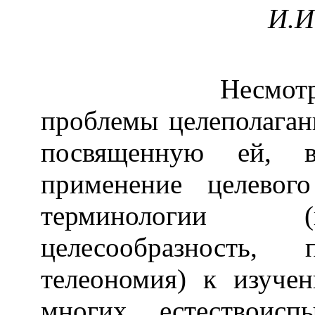
И.И. Шма
Несмотря на д
проблемы целеполаган
посвященную ей, в
применение целевог
терминологии (ц
целесообразность, 
телеономия) к изуче
многих естествоисп