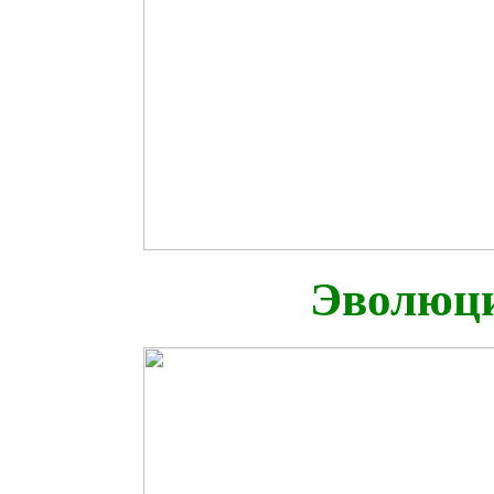
Эволюци