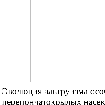
Эволюция альтруизма осо
перепончатокрылых насеко