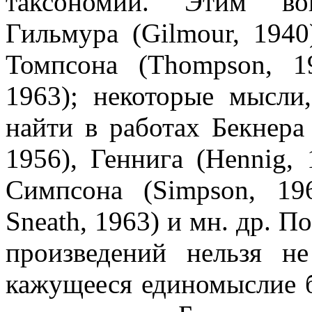
таксономии. Этим во
Гильмура (Gilmour, 1940)
Томпсона (Thompson, 19
1963); некоторые мысли
найти в работах Бекнера 
1956), Геннига (Hennig, 
Симпсона (Simpson, 19
Sneath, 1963) и мн. др. П
произведений нельзя н
кажущееся единомыслие б