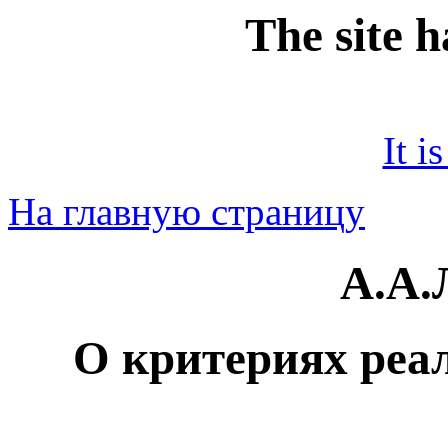
The site 
It i
На главную страницу
А.А
О критериях реа