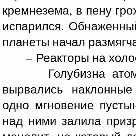
кремнезема, в пену гро
испарился. Обнаженный
планеты начал размягча
– Реакторы на холост
Голубизна атомног
вырвались наклонные
одно мгновение пусты
над ними залила приз