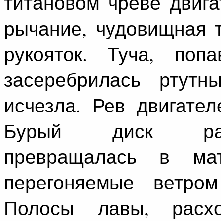
титановом чреве двиг
рычание, чудовищная 
рукояток. Туча, поп
засеребрилась ртутн
исчезла. Рев двигате
Бурый диск расп
превращалась в ма
перегоняемые ветром
Полосы лавы, расх