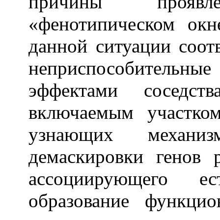
причины прояв
«фенотипическом окн
данной ситуации соот
неприспособительные
эффектами соседст
включаемым участко
узнающих механиз
демаскировки генов 
ассоциирующего ес
образование функцио