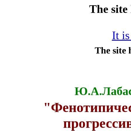
The site
It i
Ю.А.Лабас
"
Фенотипичес
прогресси