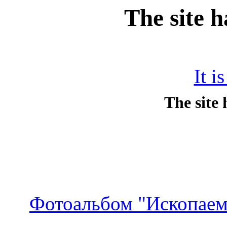
The site 
It i
Фотоальбом "Ископае