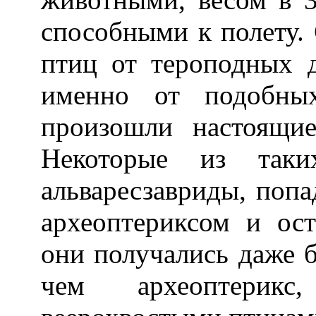
способными к полету.
птиц от тероподных д
именно от подобны
произошли настоящи
Некоторые из таких
альваресзавриды, поп
археоптериксом и ос
они получались даже 
чем археоптерик