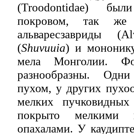
(Troodontidae) бы
покровом, так же
альваресзавриды (A
(
Shuvuuia
) и мононик
мела Монголии. Фо
разнообразны. Одн
пухом, у других пухо
мелких пучковидных
покрыто мелкими 
опахалами. У каудипте