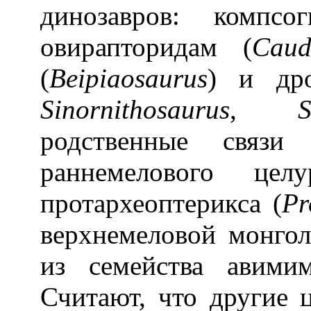
динозавров: компсо
овирапторидам (
Caud
(
Beipiaosaurus
) и дро
Sinornithosaurus
,
S
родственные связи
раннемелового це
протархеоптерикса (
Pr
верхнемеловой монгол
из семейства авими
Считают, что другие 