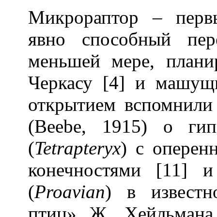
Микрораптор – перв
явно способный пер
меньшей мере, плани
Черкасу [4] и машущ
открытием вспомнили 
(Beebe, 1915) о гип
(
Tetrapteryx
) с оперен
конечностями [11] и
(
Proavian
) в известн
птиц» Ж. Хейльмана 