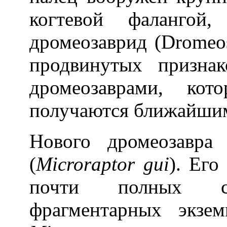
когтевой фалангой,
дромеозаврид (Dromeos
продвинутых призна
дромеозаврами, кот
получаются ближайшим
Нового дромеозавра
(
Microraptor gui
). Его
почти полных с
фрагментарных экзе