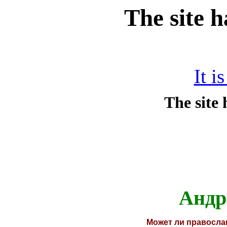
The site 
It i
Андр
Может ли правосл