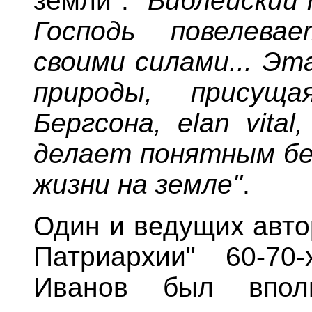
земли":
"Библейский
Господь повелева
своими силами... Эт
природы, присущ
Бергсона, elan vita
делает понятным бе
жизни на земле"
.
Один и ведущих авто
Патриархии" 60-70
Иванов был впол