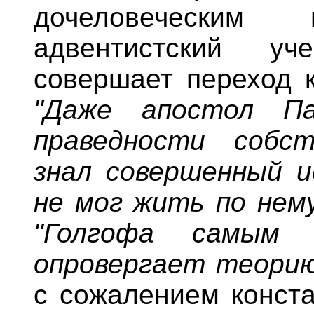
дочеловечески
адвентистский уч
совершает переход к
"Даже апостол П
праведности собс
знал совершенный и
не мог жить по нем
"Голгофа самым 
опровергает теорию
с сожалением конста