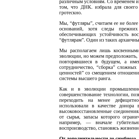
различным условиям. Со временем их
том, что ДНК. избрала
для своего
гротескно.
Мы, “футляры”, считаем ее не более
оснований, хотя следы прежни
обеспечивающих устойчивость во
“футлярам”. Один из таких архаичн
Мы располагаем лишь косвенными
эволюции, но можем предположить, 
повторявшиеся в будущем, а име
сотрудничество, “сборка” сложных
ценностей” со смещением отношен
системы высшего ранга
.
Как и в эволюции промышленног
совершенствование технологии, поз
переходить на менее дефицитно
использовали в качестве донора 
высоковосстановленные соединения.
от сырья, запасы которого огран
например,
—
вначале губительн
воспроизводство, становясь жизнен
От дополнительности до симбиоза