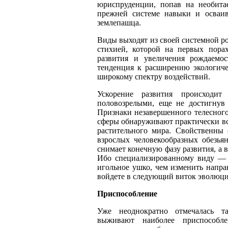
юриспруденции, попав на необита
прежней системе навыки и осваив
землепашца.
Виды выходят из своей системной р
стихией, которой на первых порах
развития и увеличения рождаемо
тенденция к расширению экологич
широкому спектру воздействий.
Ускорение развития происходит
половозрелыми, еще не достигнув 
Признаки незавершенного телесног
сферы обнаруживают практически в
растительного мира. Свойственны 
взрослых человекообразных обезья
снимает конечную фазу развития, а 
Ибо специализированному виду
—
игольное ушко, чем изменить напра
войдете в следующий виток эволюц
Приспособление
Уже неоднократно отмечалась та
выживают наиболее приспособл