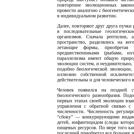
повторение эволюционных законо
провести аналогию с биогенетичес
в индивидуальном развитии.
Далее, повторяют друг друга пучки
в последовательные геологичес
организмов. Сначала рептилии, 
пространство, разделялись на ве
летающие формы, приобретая 
предшественниками (рыбами, ихт
параллелизма имеют общую приро
эволюции систем, и неудивительно, 
подобно биологической эволюции, 
иллюзию собственной исключите
действительны и для человеческого в
Человек появился на поздней 
биологического разнообразия. Под
первых этапах своей эволюции вза
управления с обратной связью с
численности. Численность регулир
“сбоку”
—
конкурирующими видам
детей, инфантицидом (следы которо
пищевых ресурсов. По мере того ка
последний приобретал все большее з