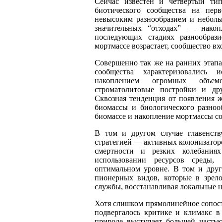
Сейчас известен и четвертый ти
биотического сообщества на пе
невысоким разнообразием и небол
значительных “отходах”
—
накопл
последующих стадиях разнообраз
мортмассе возрастает, сообщество в
Совершенно так же на ранних эта
сообщества характеризовались 
накоплением огромных объем
строматолитовые постройки и др
Сквозная тенденция от появления 
биомассы и биологического разноо
биомассе и накопление мортмассы с
В том и другом случае главенст
стратегией
—
активных колонизатор
смертности и резких колебаниях
использовании ресурсов среды, 
оптимальном уровне. В том и друг
пионерных видов, которые в зре
службы, восстанавливая локальные 
Хотя слишком прямолинейное сопост
подвергалось критике и климакс в
природе выступает большей частью