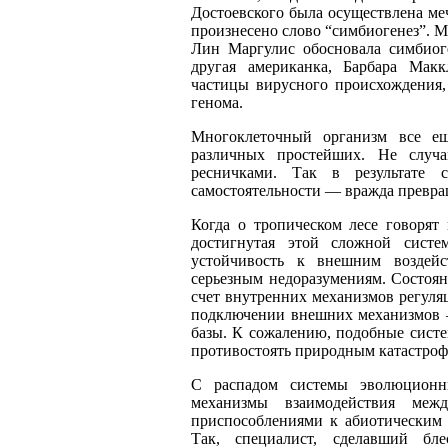
Достоевского была осуществлена ме
произнесено слово “симбиогенез”. М
Лин Маргулис обосновала симбиоге
другая американка, Барбара Мак
частицы вирусного происхождения
генома.
Многоклеточный организм все ещ
различных простейших. Не слу
ресничками. Так в результате 
самостоятельности
—
вражда превра
Когда о тропическом лесе говорят 
достигнутая этой сложной систе
устойчивость к внешним воздей
серьезным недоразумениям. Состоян
счет внутренних механизмов регуля
подключении внешних механизмов
базы. К сожалению, подобные систе
противостоять природным катастроф
С распадом системы эволюционны
механизмы взаимодействия меж
приспособлениями к абиотическим 
Так, специалист, сделавший б