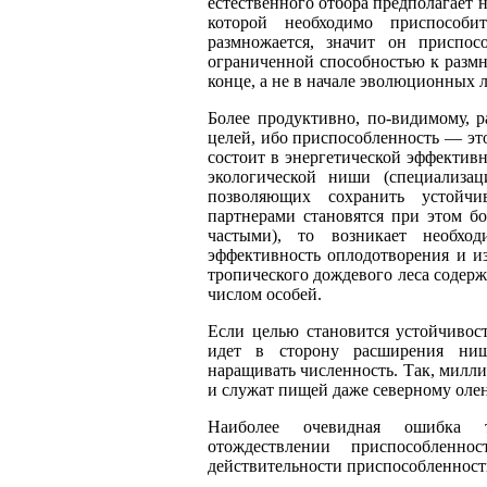
естественного отбора предполагает
которой необходимо приспособ
размножается, значит он приспос
ограниченной способностью к размн
конце, а не в начале эволюционных 
Более продуктивно, по-видимому, 
целей, ибо приспособленность
—
это
состоит в энергетической эффектив
экологической ниши (специализа
позволяющих сохранить устойчи
партнерами становятся при этом бо
частыми), то возникает необход
эффективность оплодотворения и из
тропического дождевого леса содер
числом особей.
Если целью становится устойчивос
идет в сторону расширения ниш
наращивать численность. Так, милл
и служат пищей даже северному оле
Наиболее очевидная ошибка т
отождествлении приспособленн
действительности приспособленность