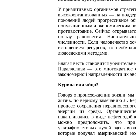
У примитивных организмов стратеги
высокоорганизованных
—
на поддер
поколений людей прогрессивное об
популяционным и экономическим рос
противостояние. Сейчас открываетс
пользу равновесия. Настоятельн
численности. Если человечество хо
истощением ресурсов, то необходи
людоедскими методами.
Благая весть становится убедительнее
Параллелизм
—
это многократное с
закономерной направленности их эв
Курица или яйцо?
Говоря о происхождении жизни, мы 
жизнь, по верному замечанию Л. Бе
процесс сохранения неравновесног
энергии из среды. Органические
накапливались в виде нефтеподобн
можно предположить, что при
ультрафиолетовых лучей здесь воз
которые получал американский ис