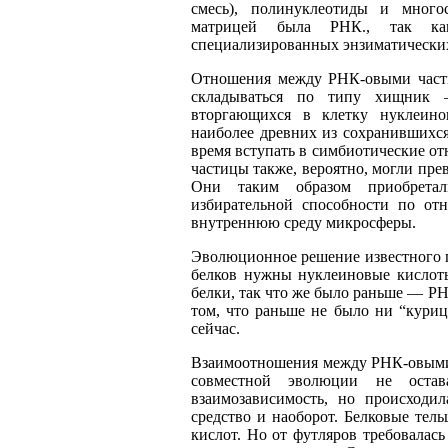
смесь), полинуклеотиды и много
матрицей была
РНК., так ка
специализированных энзиматических
Отношения между РНК-овыми част
складываться по типу хищник
вторгающихся в клетку нуклеино
наиболее древних из сохранившихся
время вступать в симбиотические о
частицы также, вероятно, могли пр
Они таким образом приобрета
избирательной способности по от
внутреннюю среду микросферы.
Эволюционное решение известного п
белков нужны нуклеиновые кислот
белки, так что же было раньше
—
РНК
том, что раньше не было ни “куриц
сейчас.
Взаимоотношения между РНК-овыми
совместной эволюции не остав
взаимозависимость, но происходи
средство и наоборот. Белковые тел
кислот. Но от футляров требовалась