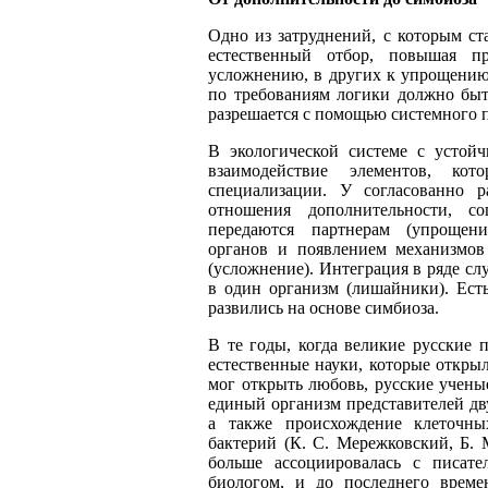
Одно из затруднений, с которым ст
естественный отбор, повышая пр
усложнению, в других к упрощению,
по требованиям логики должно быт
разрешается с помощью системного 
В экологической системе с устой
взаимодействие элементов, к
специализации. У согласованно 
отношения дополнительности, с
передаются партнерам (упрощени
органов и появлением механизмов
(усложнение). Интеграция в ряде сл
в один организм (лишайники). Есть
развились на основе симбиоза.
В те годы, когда великие русские 
естественные науки, которые открыл
мог открыть любовь, русские учен
единый организм представителей дв
а также происхождение клеточны
бактерий (К. С. Мережковский, Б. 
больше ассоциировалась с писат
биологом, и до последнего време