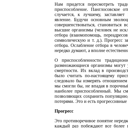
Нам придется пересмотреть трад
приспособление. Панглосовское о
случается, к лучшему, заставляет
явление. Будучи основным эволю
совершенствоваться, становиться в
высшие организмы (человек не искл
отбора
(взаимопомощь, переадресов
символическую и т. д.). Прогресс 
отбора. Ослабление отбора в челов
нередко думают, а вполне естественн
О приспособленности традицион
размножающиеся организмы могут у
смертности. Их вклад в производ
было считать по-настоящему при
следовало бы измерять отношением 
мы смогли бы, не впадая в порочный
наиболее приспособленный. Мы см
позволяющих сохранить популяцию,
потерями. Это и есть прогрессивные
Прогресс
Это противоречивое понятие нередк
каждый раз побеждают все более 