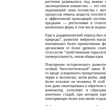
растения развивались под знаком 
эволюционное новшество
—
это спе
укрепивший связь потомства с ма
процессов обмена веществ способст
и эффективной проводящей системы 
предками
—
рептилиями и голосем
жизненных форм, в том числе водны
Еще в додарвиновский период был о
природы”, развития эмбриона высш
напоминают более примитивные фор
организмов от более древних слое
Агассисом “тройственным параллели
универсальность, некая общая идея.
Повторение исторического развит
особый “биогенетический” закон. В
то вроде ускоренного прокручивани
черви и моллюски, затем рыбы, амф
более похожие на человека. В этой
или даже смонтирована в обратном п
компьютер, уплотняет и сбрасыв
конечных стадий, при котором взр
повторяющие более или менее отдале