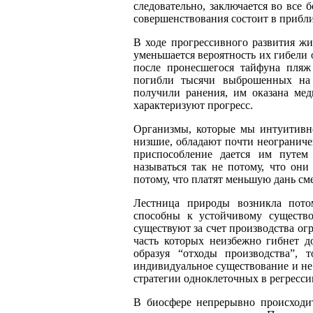
следовательно, заключается во все
совершенствования состоит в прибл
В ходе прогрессивного развития жи
уменьшается вероятность их гибели
после пронесшегося тайфуна пля
погибли тысячи выброшенных на 
получили ранения, им оказана ме
характеризуют прогресс.
Организмы, которые мы интуитивн
низшие, обладают почти неогранич
приспособление дается им путем
называться так не потому, что они
потому, что платят меньшую дань см
Лестница природы возникла пото
способны к устойчивому существ
существуют за счет производства о
часть которых неизбежно гибнет д
образуя “отходы производства”, 
индивидуальное существование и не 
стратегии одноклеточных в регресс
В биосфере непрерывно происходи