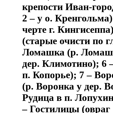
крепости Иван-горо
2 – у о. Кренгольма)
черте г. Кингисеппа
(старые очисти по гл
Ломашка (р. Ломаш
дер. Климотино); 6 
п. Копорье); 7 – Во
(р. Воронка у дер. В
Рудица в п. Лопухин
– Гостилицы (овраг 