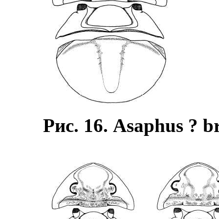
Рис. 16. Asaphus ? b