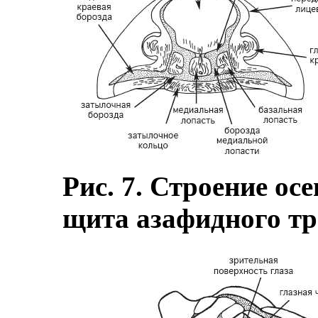
Рис. 7. Строение ос
щита азафидного т