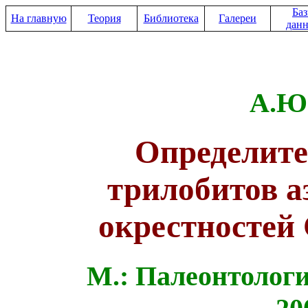
Ба
На главную
Теория
Библиотека
Галереи
дан
А.Ю
Определите
трилобитов а
окрестностей
М.: Палеонтолог