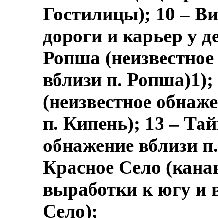
Гостилицы); 10 – В
дороги и карьер у д
Ропша (неизвестное
вблизи п. Ропша)1);
(неизвестное обнаж
п. Кипень); 13 – Та
обнажение вблизи п.
Красное Село (кана
выработки к югу и в
Село);