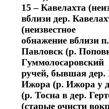
15 – Кавелахта (неи
вблизи дер. Кавелах
(неизвестное
обнажение вблизи п.
Павловск (р. Поповк
Гуммолосаровский
ручей, бывшая дер.
Ижора (р. Ижора у д
(р. Тосна в дер. Гер
(старые очисти вокр