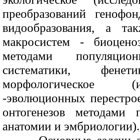
преобразований генофо
видообразования, а та
макросистем - биоцен
методами популяцион
систематики, фене
морфологическое (
-эволюционных перестро
онтогенезов методами п
анатомии и эмбриологии).