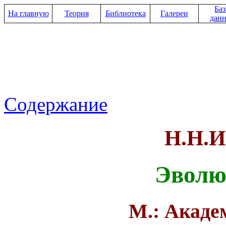
Ба
На главную
Теория
Библиотека
Галереи
дан
Содержание
Н.Н.И
Эволю
М.: Академ