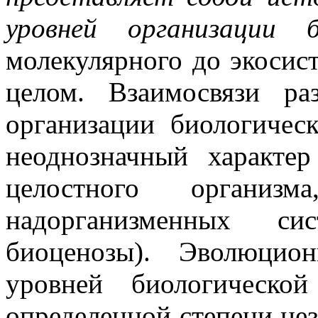
уровней организации б
молекулярного до экосис
целом. Взаимосвязи ра
организации биологиче
неоднозначный характе
целостного орган
надорганизменных си
биоценозы). Эволюцио
уровней биологическо
определенной степени нез