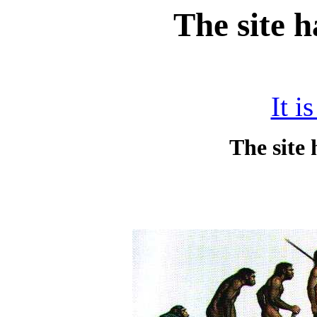
The site 
It i