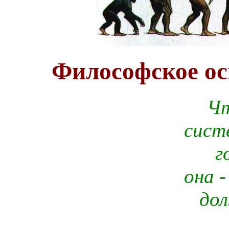
Философское о
Чт
сист
г
она -
до