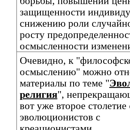
борьбы, повышении цен
защищенности индивиду
снижению роли случайно
росту предопределеннос
осмысленности изменен
Очевидно, к "философск
осмыслению" можно отн
материалы по теме "
Эво
религия
", непрекращаю
вот уже второе столетие
эволюционистов с
креационистами
.