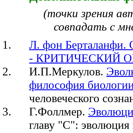
(
точки зрения ав
совпадать с мн
Л. фон Берталанфи
.
- КРИТИЧЕСКИЙ О
И.П.Меркулов.
Эвол
философия биологи
человеческого созна
Г.Фоллмер.
Эволюци
главу "С": эволюция 