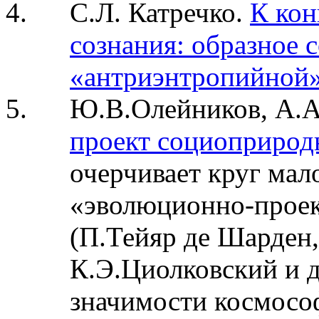
С.Л. Катречко.
К ко
сознания: образное с
«антриэнтропийной
Ю.В.Олейников, А.
проект социоприрод
очерчивает круг мал
«эволюционно-прое
(П.Тейяр де Шарден,
К.Э.Циолковский и д
значимости космосо