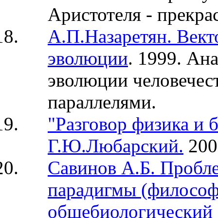
Аристотеля - прекра
А.П.Назаретян. Век
эволюции
. 1999.
Ана
эволюции человечес
параллелями.
"Разговор физика и 
Г.Ю.Любарский.
200
Савинов А.Б. Пробл
парадигмы (философ
общебиологический 