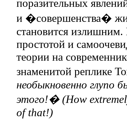
поразительных явлени
и �совершенства� жи
становится излишним. 
простотой и самоочев
теории на современник
знаменитой реплике То
необыкновенно глупо б
этого!� (How extremely
of that!)