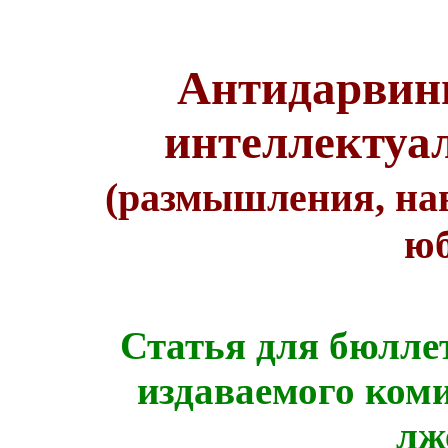
Антидарвин
интеллектуа
(размышления, на
юб
Статья для бюлле
издаваемого коми
лж