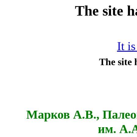
The site 
It i
Марков А.В., Пале
им. А.