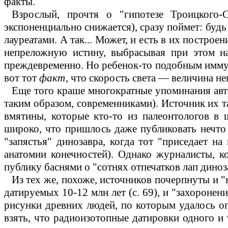
факты.
Взрослый, прочтя о "гипотезе Троицкого-С
экспоненциально снижается), сразу поймет: будь
лауреатами. А так... Может, и есть в их построе
непреложную истину, выбрасывая при этом н
преждевременно. Но ребенок-то подобным иммунит
вот тот
факт,
что скорость света
—
величина неп
Еще того краше многократные упоминания авто
таким образом, современниками). Источник их т
вмятины, которые кто-то из палеонтологов в 
широко, что пришлось даже публиковать нечто 
"запястья" динозавра, когда тот "приседает н
анатомии конечностей). Однако журналисты, 
публику баснями о "сотнях отпечатков лап динозав
Из тех же, похоже, источников почерпнуты и "
датируемых
10-12
млн
лет (с.
69),
и "захоронени
рисунки древних людей, по которым удалось оп
взять, что радиоизотопные датировки одного и 