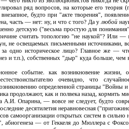
и
—
чего никто из эволюционистов никогда не ск
ировал ряд вопросов, на которые его теория (п
 внезапное, будто при "акте творения", появлен
а, часть
—
нет: ну, и что с того? Да у
любой
наук
шенно детскую ("весьма простую для понимания
причине считать топологию "не наукой"? Или
—
н
акун, не освещаемых письменными источниками, 
 за одно историческое лицо?
Главное же
—
что
ез и т.п.), собственных "дыр" куда больше, чем
ионное событие
.
к
ак возникновение жизни, 
у
естествоиспытателю
очевидно, что случайное
возникновению определенной страницы "Войны и 
ника продолжают, как и полвека назад, кормить
а А.И. Опарина,
—
вовсе не следует, будто совр
 последние десятилетия неравновесная ("пригожи
сов самоорганизации открытых систем в сильно 
, абиогенеза
—
от Геккеля до Мюллера с Фоксо