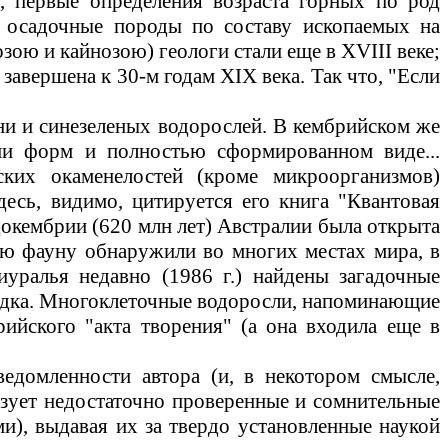
, первые определения возраста
горных
по род
 осадочные породы по составу ископаемых на
зою и кайнозою) геологи стали еще в
XVIII
веке;
 завершена к 30-м годам
XIX
века.
Так что, "Если
и и синезеленых водорослей. В кембрийском же
ии форм и полностью сформированном виде...
йских окаменелостей (кроме микроорганизмов)
десь, видимо, цитируется его книга "Квантовая
 докембрии
(620
млн
лет) Австралии была открыта
ую фауну обнаружили во многих местах мира, в
иуралья недавно
(1986
г.) найдены загадочные
садка. Многоклеточные водоросли, напоминающие
ийского "акта творения" (а она входила еще в
едомленности автора (и, в некотором смысле,
ьзует недостаточно проверенные и сомнительные
и), выдавая их за твердо установленные наукой