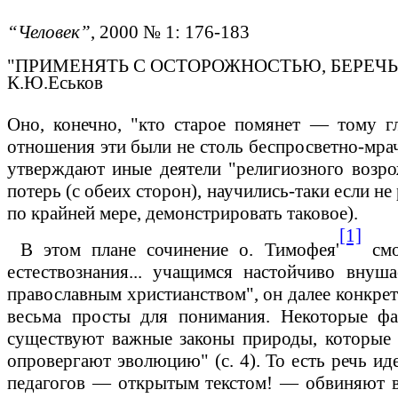
“Человек”
, 2000 № 1: 176-183
"ПРИМЕНЯТЬ С ОСТОРОЖНОСТЬЮ, БЕРЕЧЬ 
К.Ю.Еськов
Оно, конечно, "кто старое помянет
—
тому гл
отношения эти
были
не столь беспросветно-мрач
утверждают иные деятели "религиозного возр
потерь (с обеих сторон), научились-таки если н
по крайней мере, демонстрировать таковое).
[1]
В этом плане сочинение о. Тимофея'
смо
естествознания... учащимся настойчиво вну
православным христианством", он далее конкрет
весьма просты для понимания. Некоторые фа
существуют важные законы природы, которые 
опровергают эволюцию" (с.
4).
То есть речь ид
педагогов
—
открытым текстом!
—
обвиняют в