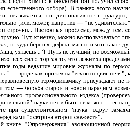
сле сводит химию к биологии (он получил сво
ип естественного отбора). В рамках этого науч
и: оказывается, т.н. диссипативные структуры,
тельно (или, может, напротив
—
"не удивительно"
 строчки... Настоящая проблема, между тем, со
рудно. Тут, конечно, можно воспользоваться опыт
ли,
откуда
берется дефект массы и что такое д
аша, узнаешь..."). Путь не лучший, но возможный.
, изо всех сил отторгая то, что лежит за предел
сятые
годы
ведущие мировые журналы по термоди
на"
—
вроде как прожекты "вечного двигате­ля"; 
 неравновесную термодинамику присуждают не по
и том
—
борьба старой и новой парадигм воз
еложного профессионального
кодекса (проверяем
ициальной" науки нет и быть не
может
—
есть п
ксте при существительном "наука" вдруг замая
еред вами "осетрина второй свежести".
й книге. "Опровержения" эволюционной теории,