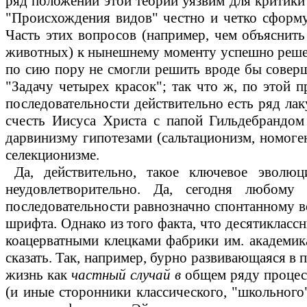
ряд положений этой теор
ии уя
звим для критик
"Происхождения видов" честно и четко сформул
Часть этих вопросов (например, чем объяснить
животных) к нынешнему моменту успешно решен
по сию пору не смогли решить вроде бы совер
"Задачу четырех красок"; так что ж, по этой 
последовательности действительно есть ряд л
счесть Иисуса Христа с папой Гильдебрандом
дарвинизму гипотезами (сальтационизм, номоген
селекционизме.
Да, действительно, такое ключевое эволюц
неудовлетворительно. Да, сегодня любом
последовательности равнозначно спонтанному 
шрифта. Однако из того факта, что десятикласс
коацерватными клецками фабрики им
.
а
кадемик
сказать. Так, например, бурно развивающаяся в
жизнь как
частный случай в
общем
ряду процес
(и иные сторонники классического, "школьного"