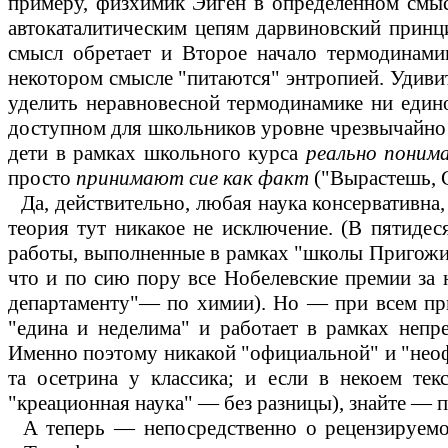
примеру, физхимик Эйген в определенном смы
автокаталитическим цепям дарвиновский принц
смысл обретает и
В
торое начало термодинамик
некотором смысле "питаются" энтропией. Удиви­
уделить неравновесной термодинамике ни единой
доступном для школьников уровне чрезвычайно т
дети в рамках школьного курса
реально понима
просто
принимают
сие как факт
("Вырастешь, С
Да, действительно, любая наука консервативна
теория тут никакое не исключение. (В пятиде
работы, выполненные в рамках "школы Пригожи
что и по сию пору все Нобелевские премии за
департаменту"
—
по химии). Но
—
при всем пр
"едина и неделима" и работает в рамках
непр
Именно поэтому никакой "официальной" и "неоф
та осетрина у классика; и если в некоем те
"креационная наука"
—
без разницы), знайте
—
п
А теперь
—
непосредственно о рецензируемо