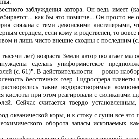
ппы.
стного заблуждения автора. Он ведь имеет (ка
збирается... как бы это
помягче
... Он просто не 
мерия связана с теми девонскими кистеперыми, 
ерным сердцем, если кому и родственен, то вовсе 
лювом и лишь чисто внешне сходны
с
последним (с
тысячи лет) возраста Земли автор полагает мало
уждены сделать униформистское предполож
лей (с.
61)".
В действительности
—
ровно наобор
оленость бессточных озер. Гидросфера планеты 
 растворялись такие водорастворимые компоне
я кислоты при этом реагировали с силикатами 
олей.
Сейчас считается твердо установленным
од океанической коры, и к стоку с суши все это
геохимического оборота запасы ископаемых ка
я атмосфера планеты была бескислородной, восст