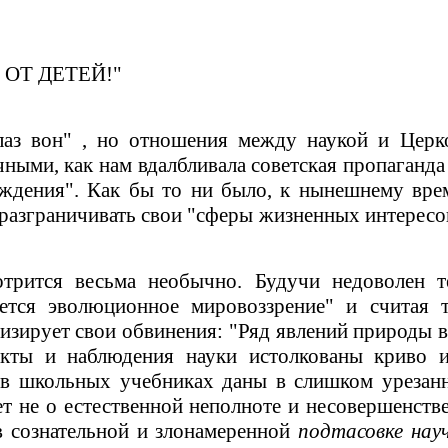
ОТ ДЕТЕЙ!"
аз вон"
,
но отношения между наукой и Церков
ными, как нам вдалбливала советская пропаганда
ождения". Как бы то ни было, к нынешнему вре
е разграничивать свои "сферы жизненных интересов
трится весьма необычно. Будучи недоволен т
шается эволюционное мировоззрение"
и
считая т
изирует свои обвинения: "Ряд явлений природы в
кты и наблюдения науки истолкованы криво ил
в школьных учебниках даны в слишком урезанн
ет не о естественной неполноте и несовершенст
 сознательной и злонамеренной
подтасовке нау