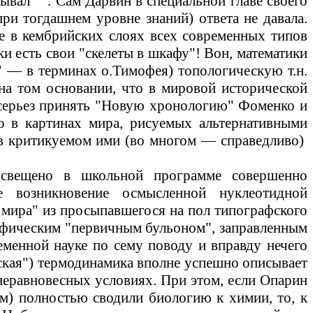
рывал
. Сам Дарвин в специальной главе своего
ри тогдашнем уровне знаний) ответа не давала.
ие в кембрийских слоях всех современных типов
и есть свои "скелеты в шкафу"! Вон, математики
"
—
в терминах о
.Т
имофея) топологическую т.н.
а том основании, что в мировой исторической
всерьез принять "Новую хронологию" Фоменко и
 в картинах мира, рисуемых альтернативными
 в критикуемом ими (во многом
—
справедливо)
освещено в школьной программе совершенно
 возникновение осмысленной нуклеотидной
мира" из просыпавшегося на пол типографского
 мифическим "первичным бульоном", заправленным
еменной науке по сему поводу и вправду нечего
нская") термодинамика вполне успешно описывает
неравновесных условиях. При этом, если Опарин
м) полностью сводили биологию к химии, то, к