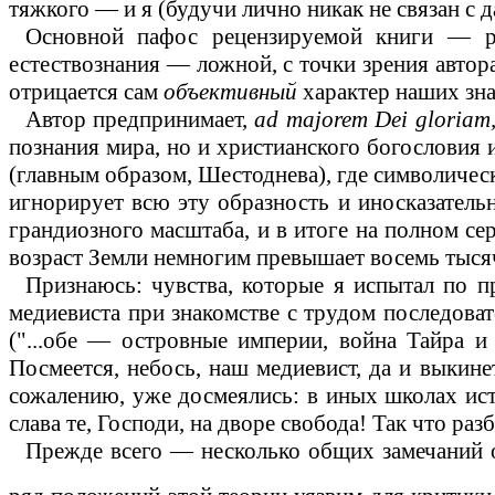
тяжкого
—
и я (будучи лично никак не связан с
Основной пафос рецензируемой книги
—
ра
естествознания
—
ложной, с точки зрения автор
отрицается сам
объективный
характер наших зна
Автор предпринимает,
ad
majorem
Dei
gloriam
познания мира, но и христианского богословия 
(главным образом, Шестоднева), где символичес
игнорирует всю эту образность и иносказатель
грандиозного масштаба, и в итоге на полном сер
возраст Земли немногим превышает восемь тысяч
Признаюсь: чувства, которые я испытал по пр
медиевиста при знакомстве с трудом последова
("...обе
—
островные империи, война Тайра и
Посмеется, небось, наш медиевист, да и выкине
сожалению, уже досмеялись: в иных школах ист
слава те, Господи, на дворе свобода!
Так что раз
Прежде
всего
—
несколько общих замечаний о