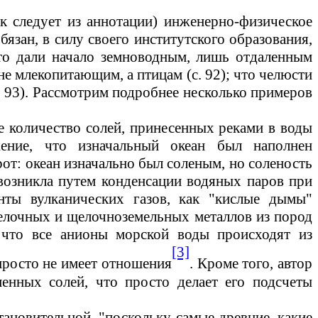
к следует из аннотации) инженерно-физическое
обязан, в силу своего институтского образования,
что дали начало земноводным, лишь отдаленным
не млекопитающим, а птицам (с.
92);
что челюсти
.
93).
Рассмотрим подробнее несколько примеров
е количество солей, принесенных реками в воды
ение, что изначальный океан был наполнен
от: океан изначально был соленым, но соленость
возникла путем конденсации водяных паров при
нты вулканических газов, как "кислые дымы"
щелочных и щелочноземельных металлов из пород
, что все анионы морской воды происходят из
[3]
 просто не имеет отношения
. Кроме того, автор
менных солей, что просто делает его подсчеты
ановительной, "поскольку самые древние, какие