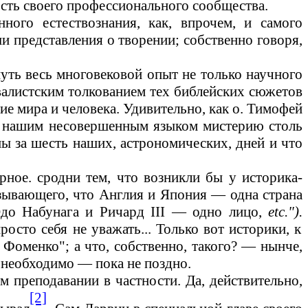
есть своего профессионального сообщества.
ного естествознания, как, впрочем, и самого
 представления о творении; собственно говоря,
уть весь многовековой опыт не только научного
квалистским толкованием тех библейских сюжетов
ие мира и человека.
Удивительно, как о. Тимофей
нашим несовершенным языком мистерию столь
аны за шесть наших, астрономических, дней и что
ерное. сродни тем, что возникли бы у историка-
азывающего, что Англия и Япония
—
одна страна
Одо Набунага и Ричард
III
— одно лицо,
etc
.").
росто себя не уважать...
Только вот историки, к
Фоменко"; а что, собственно, такого?
—
нынче,
 необходимо
—
пока не поздно.
преподавании в частности. Да, действительно,
[2]