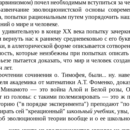
 дарвинизмом) почел необходимым вступиться за ч
звенчание эволюционистской основы современ
а, попытки рациональным путем упорядочить наши
ний о мире и человеке.
,
удивительную в конце
XX
века попытку зачеркн
и вернуть нас к раннему средневековью с его бу
ки, в аллегорической форме описывается сотворен
ность, которые
неизбежны при попытках описать
ьезе пытается доказать, что мир и человек созд
 лет.
очтении сочинения о. Тимофея, были... ну
.
н
ав
теля академика от математики А.Т. Фоменко, док
 Минамото
—
это война Алой и Белой розы, 
т из головы: с
такими
полемизировать
—
это ж п
орию ("в порядке эксперимента") преподают "по 
бирать сей "креационный"
школьный учебник,
увы,
б эволюционной теории вообще и о ее школьном 