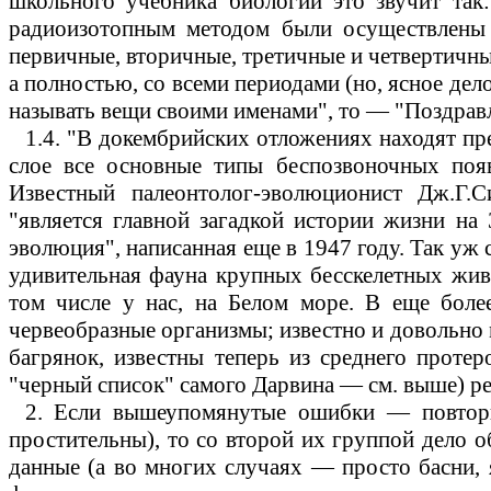
школьного учебника биологии это звучит так:
радиоизотопным методом были осуществлен
первичные, вторичные, третичные и четвертичны
а полностью, со всеми периодами (но, ясное дел
называть вещи своими именами", то
—
"Поздравл
1.4.
"В докембрийских отложениях находят пре
слое все основные типы беспозвоночных поя
Известный палеонтолог-эволюционист Дж
.Г
.С
"является главной загадкой истории жизни на З
эволюция", написанная еще в
1947
году. Так уж 
удивительная фауна крупных бесскелетных жив
том числе у нас, на Белом море. В еще боле
червеобразные организмы; известно и довольно
багрянок, известны теперь из среднего проте
"черный список" самого Дарвина
—
см. выше) р
2.
Если вышеупомянутые ошибки
—
повто
простительны), то со второй их группой дело 
данные (а во многих случаях
—
просто басни, 