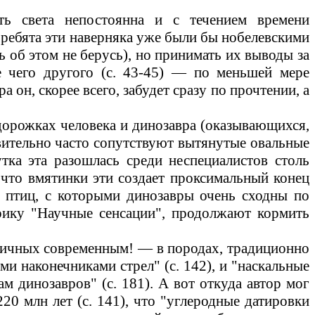
сть света непостоянна и с течением времени
, ребята эти наверняка уже были бы нобелевскими
ть об этом не берусь), но принимать их выводы за
чего другого (с.
43-45) —
по меньшей мере
он, скорее всего, забудет сразу по прочтении, а
орожках человека и динозавра (оказывающихся,
твительно часто сопутствуют вытянутые овальные
тка эта разошлась среди неспециалистов столь
 что вмятинки эти создает проксимальный конец
 у птиц, с которыми динозавры очень сходны по
рику "Научные сенсации", продолжают кормить
тичных современным!
—
в породах, традиционно
ми наконечниками стрел" (с.
142),
и "наскальные
ам динозавров" (с.
181).
А вот откуда автор мог
220
млн
лет (с.
141),
что "углеродные датировки