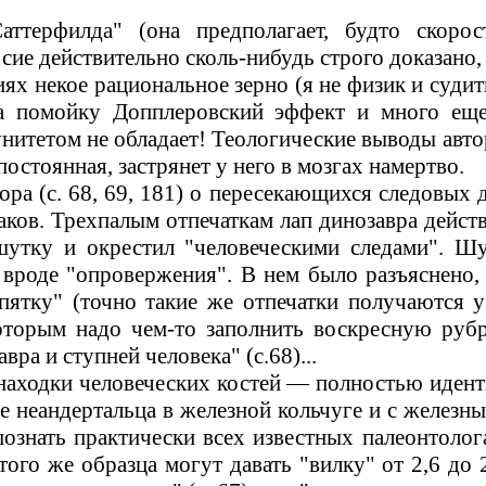
аттерфилда" (она предполагает, будто скоро
 сие действительно сколь-нибудь строго доказано
ниях некое рациональное зерно (я не физик и суди
а помойку Допплеровский эффект и много еще 
етом не обладает! Теологические выводы автора 
остоянная, застрянет у него в мозгах намертво.
ра (с.
68, 69, 181)
о пересекающихся следовых д
аков. Трехпалым отпечаткам лап динозавра дейс
шутку и окрестил "человеческими следами". Шу
вроде "опровержения". В нем было разъяснено,
а пятку" (точно такие же отпечатки получаются
которым надо чем-то заполнить воскресную руб
ра и ступней человека" (с.68)...
находки человеческих костей
—
полностью иден­
е неандертальца в железной кольчуге и с железны
ознать практически всех известных палеонтолог
того же образца могут давать "вилку" от
2,6
до