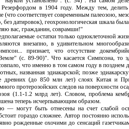
 "наукой установлено"
.
(
с
.
54)".
На самом деле
ы Резерфордом в
1904
году.
Между тем, делить
е (что соответствует современным палеозою, мезо
о, без датировок), геохронологическая шкала была
яю вас, гражданин, соврамши!"
дполагаемые остатки только одноклеточной жизн
вляются внезапно, в удивительном многообраз
импсон... признает, что отсутствие докембри
емле" (с.
89-90)".
Что касается Симпсона, то з
совпало, что именно в том самом году в позднем
отных, названная эдиакарской; позже эдиакарск
е древних (до
850
млн
лет) слоях Китая и Пр
 много протерозойских следов на поверхности о
розоя
(1.1-1.2
млрд
лет). Словом, проблема кембр
ешена теперь исчерпывающим образом.
рю
—
могут быть отнесены на счет слабой осв
обстоит гораздо сложнее. Автор постоянно испол
явно рожденные охочими до сенсаций газетчикам