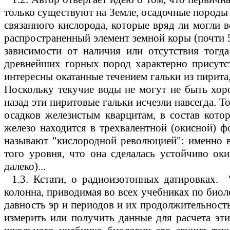
только существуют на Земле, осадочные породы 
связанного кислорода, которые вряд ли могли в
распространенный элемент земной коры (почти
зависимости от наличия или отсутствия тогд
древнейших горных пород характерно присутст
интересны окатанные течением гальки из пирита
Поскольку текучие воды не могут не быть хор
назад эти пиритовые гальки исчезли навсегда. 
осадков железистым кварцитам, в состав кото
железо находится в трехвалентной (окисной) 
называют "кислородной революцией": именно 
того уровня, что она сделалась устойчиво ок
далеко)...
1.3.
Кстати, о радиоизотопных датировках.
колонна, приводимая во всех учебниках по биол
давность эр и периодов и их продолжительност
измерить или получить данные для расчета эти