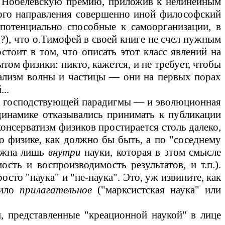
ю Нобелевскую премию, приложив к нелинейным
ного направления совершенно иной философский
 потенциально способные к самоорганизации, в
?), что о
.Т
имофей в своей книге не счел нужным
стоит в том, что описать этот класс явлений на
ом физики: никто, кажется, и не требует, чтобы
уализм волны и частицы
—
они на первых порах
..
ами господствующей парадигмы
—
и эволюционная
намике отказывались принимать к публикации
консерватизм физиков простирается столь далеко,
 физике, как должно бы быть, а по "соседнему
можна лишь
внутри
науки, которая в этом смысле
ость и воспроизводимость результатов, и т.п.).
росто "наука" и "не-наука". Это, уж извините, как
чило
прилагательное
("марксистская наука" или
 представленные "креационной наукой" в лице