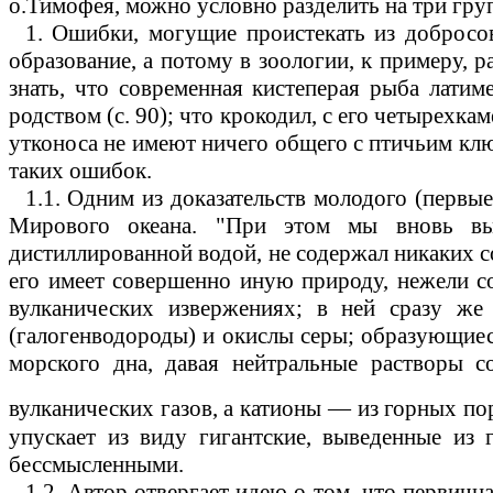
о
.Т
имофея, можно условно разделить на три гру
1.
Ошибки, могущие проистекать из добросове
образование, а потому в зоологии, к примеру, ра
знать, что современная кистеперая рыба лати
родством (с.
90);
что крокодил, с его четырехкам
утконоса не имеют ничего общего с птичьим к
таких ошибок.
1.1.
Одним из доказательств молодого (первые 
Мирового океана. "При этом мы вновь вын
дистиллированной водой, не содержал никаких со
его имеет совершенно иную природу, нежели с
вулканических извержениях; в ней сразу же
(галогенводороды) и окислы серы; образующиес
морского дна, давая нейтральные растворы с
вулканических газов, а катионы
—
из горных пор
упускает из виду гигантские, выведенные из 
бессмысленными.
1.2.
Автор отвергает идею о том, что первична