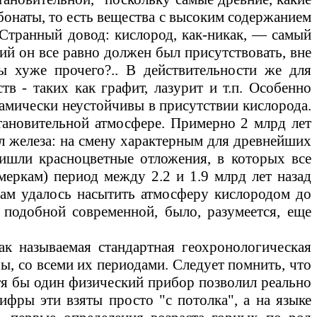
бонаты, то есть вещества с высоким содержанием
Странный довод: кислород, как-никак,
—
самый
ий он все равно должен был присутствовать, вне
 хуже прочего?.. В действительности же для
ств
-
таких как графит, лазурит и т.п. Особенно
намически неустойчивы в присутствии кислорода.
тановительной атмосфере. Примерно
2
млрд
лет
кл железа: на смену характерным для древнейших
ришли красноцветные отложения, в которых все
м меркам) период между
2.2
и
1.9
млрд
лет назад
ам удалось насытить атмосферу кислородом до
 подобной современной, было, разумеется, еще
к называемая стандартная геохронологическая
ы, со всеми их периодами. Следует помнить, что
я бы один физический прибор позволил реально
ифры эти взяты просто "с потолка", а на языке