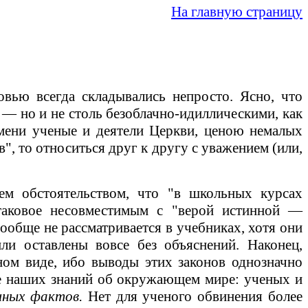
На главную страницу
ью всегда складывались непросто. Ясно, что
—
но и не столь безоблачно-идиллическими, как
мени ученые и деятели Церкви, ценою немалых
", то относиться друг к другу с уважением (или,
ем обстоятельством, что "в школьных курсах
аковое несовместимым с "верой истинной
—
ообще не рассматривается в учебниках, хотя они
и оставлены вовсе без объяснений. Наконец,
ом виде, ибо выводы этих законов однозначно
ве наших знаний об окружающем мире: ученых и
чных фактов.
Нет для ученого обвинения более