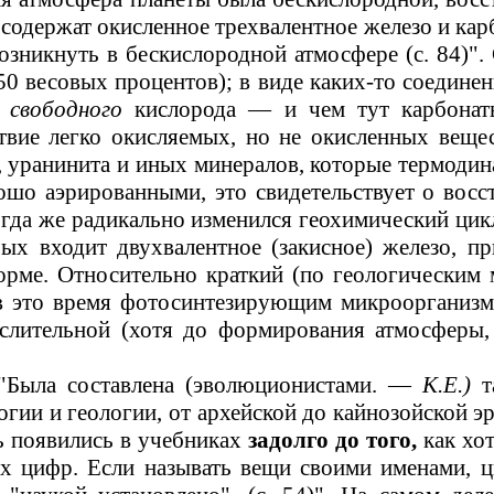
содержат окисленное трехвалентное железо и кар
оз­никнуть в бескислородной атмосфере (с.
84)".
50
весовых процентов); в виде каких-то соединен
а
свободного
кислорода
—
и чем тут карбонаты
вие легко окисляемых, но не окисленных веще
, уранинита и иных минералов, которые термоди
ошо аэрированными, это свидетельствует о восс
Тогда же радикально изменился геохимический ци
рых входит двухвалентное (закисное) железо, п
форме. Относительно краткий (по геологически
в это время фотосинтезирующим микроорганизм
ислительной (хотя до формирования атмосферы,
"Была составлена (эволюционистами.
—
К.Е.)
та
огии и геологии,
от
архейской до кайнозойской эр
ь появились в учебниках
задолго до того,
как хот
х цифр. Если называть вещи своими именами, ц