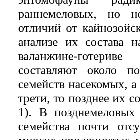
раннемеловых, но н
отличий от кайнозойс
анализе их состава н
валанжине-готери
составляют около п
семейств насекомых, а 
трети, то позднее их с
1). В позднемеловых
семейства почти отс