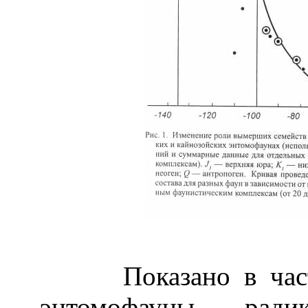
Показано в частно
энтомофауны ради