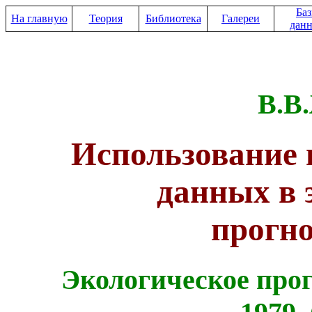
Ба
На главную
Теория
Библиотека
Галереи
дан
В.В
Использование 
данных в 
прогн
Экологическое прог