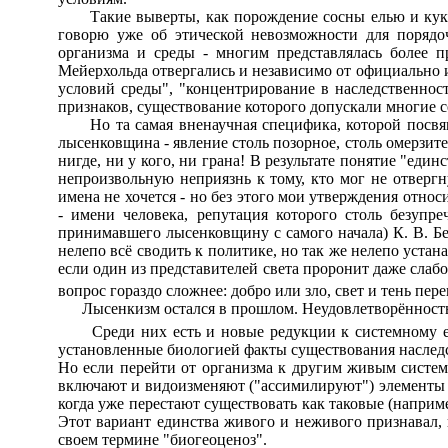
Такие выверты, как порождение сосны елью и кукушк
говорю уже об этической невозможности для порядоч
организма и среды - многим представлялась более п
Мейерхольда отвергались и независимо от официально 
условий среды", "концентрирование в наследственно
признаков, существование которого допускали многие с
Но та самая вненаучная специфика, которой посвяще
лысенковщина - явление столь позорное, столь омерзите
нигде, ни у кого, ни грана! В результате понятие "ед
непроизвольную неприязнь к тому, кто мог не отверг
имена не хочется - но без этого мои утверждения отн
- имени человека, репутация которого столь безупр
принимавшего лысенковщину с самого начала) К. В. Бе
нелепо всё сводить к политике, но так же нелепо устана
если один из представителей света проронит даже слабо
вопрос гораздо сложнее: добро или зло, свет и тень пе
Лысенкизм остался в прошлом. Неудовлетворённость г
Среди них есть и новые редукции к системному един
установленные биологией факты существования наследст
Но если перейти от организма к другим живым систем
включают и видоизменяют ("ассимилируют") элементы н
когда уже перестают существовать как таковые (напри
Этот вариант единства живого и неживого признавал,
своем термине "биогеоценоз".