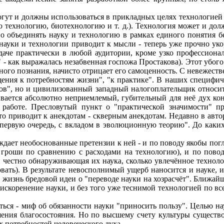
т и должны использоваться в прикладных целях технологией (в
 технологию, биотехнологию и т. д.). Технология может и дол
 Но объединять науку и технологию в рамках единого понятия б
ауки и технологии приводит к мысли - теперь уже прочно уко
даче практически в любой аудитории, кроме узко профессиона
 - как выражалась незабвенная госпожа Простакова). Этот убо
ного познания, начисто отрицает его самоценность. С невежеств
ащения к потребностям жизни", "к практике". В наших специфи
ов", но и цивилизованный западный налогоплательщик относит
вязывается абсолютно неприемлемый, губительный для неё дух 
 работе. Пресловутый пункт о "практической значимости" п
то приводит к анекдотам - скверным анекдотам. Недавно в авто
 первую очередь, с вкладом в эволюционную теорию". До каки
т необоснованные претензии к ней - и по поводу якобы погло
е гроши по сравнению с расходами на технологию), и по повод
 честно обнаруживающая их наука, сколько увлечённое технолог
ать). В результате невосполнимый ущерб наносится и науке, и
 жизнь бредовой идеи о "переводе науки на хозрасчёт". Ближай
 искоренение науки, и без того уже теснимой технологией по вс
я - миф об обязанности науки "приносить пользу". Целью нау
шения благосостояния. Но по высшему счету культуры существ
 потребностей человеческого духа.