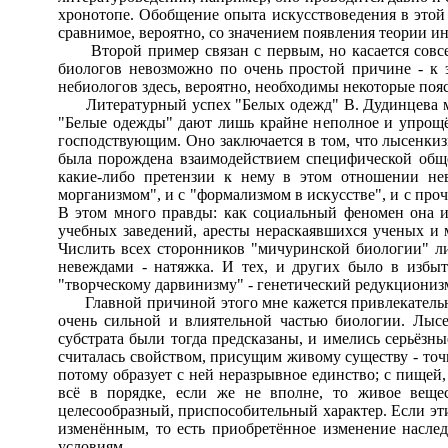
хронотопе. Обобщение опыта искусствоведения в этой 
сравнимое, вероятно, со значением появления теории и
Второй пример связан с первым, но касается совсем
биологов невозможно по очень простой причине - к 
небиологов здесь, вероятно, необходимы некоторые поя
Литературный успех "Белых одежд" В. Дудинцева мно
"Белые одежды" дают лишь крайне неполное и упрощённ
господствующим. Оно заключается в том, что лысенкизм
была порождена взаимодействием специфической обще
какие-либо претензии к нему в этом отношении нев
морганизмом", и с "формализмом в искусстве", и с пр
В этом много правды: как социальный феномен она 
учебных заведений, аресты нераскаявшихся ученых и м
Числить всех сторонников "мичуринской биологии" л
невеждами - натяжка. И тех, и других было в избыт
"творческому дарвинизму" - генетический редукционизм
Главной причиной этого мне кажется привлекательнос
очень сильной и влиятельной частью биологии. Лысе
субстрата были тогда предсказаны, и имелись серьёзны
считалась свойством, присущим живому существу - точ
потому образует с ней неразрывное единство; с пищей,
всё в порядке, если же не вполне, то живое веще
целесообразный, приспособительный характер. Если эти
изменённым, то есть приобретённое изменение наслед
условиям.