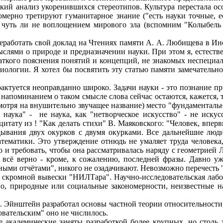
ий анализ укоренившихся стереотипов. Культура перестала осо
мерно третируют гуманитарное знание ("есть науки точные, е
 чуть ли не воплощением мирового зла (вспомним "Колыбель
еработать свой доклад на Чтениях памяти А. А. Любищева в Ин
слями о природе и предназначении науки. При этом я, естеств
ткого пояснения понятий и концепций, не знакомых неспециали
биологии. Я хотел бы посвятить эту статью памяти замечательн
актуется неоправданно широко. Задачи науки - это познание п
напоминанием о таком смысле слова сейчас остаются, кажется, 
мотря на внушительно звучащее название) место "фундаменталь
 наука" -
не наука, как "нетворческое искусство" - не искус
итату из ! "Как делать стихи" В. Маяковского: "Человек, впер
адывания двух окурков с двумя окурками. Все дальнейшие люд
математики. Это утверждение отнюдь не умаляет труда человека
 и требовать, чтобы она рассматривалась наряду с геометрией 
ь всё верно - кроме, к сожалению, последней фразы. Давно у
чными отчётами", никого не озадачивают. Невозможно перечесть
о скромной вывески "НИЛТара". Научно-исследовательская лабо
сно, природные или социальные закономерности, неизвестные н
 Эйнштейн разработал основы частной теории относительности,
овательским" оно не числилось.
демические заняты разработкой более крупных, но столь ж