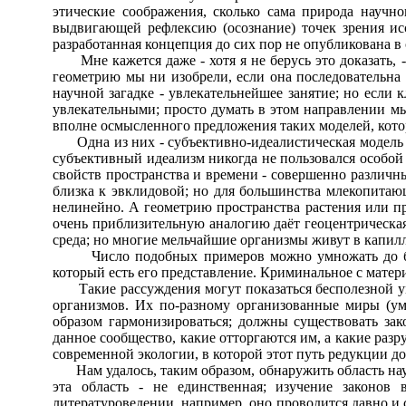
этические соображения, сколько сама природа научн
выдвигающей рефлексию (осознание) точек зрения исс
разработанная концепция до сих пор не опубликована в
Мне кажется даже - хотя я не берусь это доказать, 
геометрию мы ни изобрели, если она последовательна 
научной загадке - увлекательнейшее занятие; но если
увлекательными; просто думать в этом направлении м
вполне осмысленного предложения таких моделей, котор
Одна из них - субъективно-идеалистическая модель ми
субъективный идеализм никогда не пользовался особой 
свойств пространства и времени - совершенно различ
близка к эвклидовой; но для большинства млекопитаю
нелинейно. А геометрию пространства растения или пр
очень приблизительную аналогию даёт геоцентрическая 
среда; но многие мельчайшие организмы живут в капилл
Число подобных примеров можно умножать до бе
который есть его представление. Криминальное с матер
Такие рассуждения могут показаться бесполезной ум
организмов. Их по-разному организованные миры (у
образом гармонизироваться; должны существовать за
данное сообщество, какие отторгаются им, а какие разр
современной экологии, в которой этот путь редукции до
Нам удалось, таким образом, обнаружить область нау
эта область - не единственная; изучение законов
литературоведении, например, оно проводится давно и