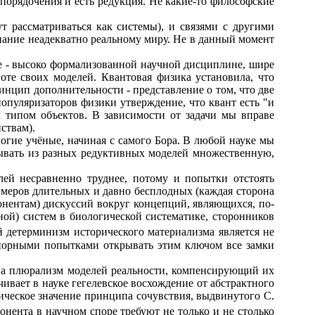
упорядочения и есть редукция. Не какие-то философские
рассматриваться как системы), и связями с другими
нание неадекватно реальному миру. Не в данный момент
е - высоко формализованной научной дисциплине, шире
оте своих моделей. Квантовая физика установила, что
инцип дополнительности - представление о том, что две
популяризаторов физики утверждение, что квант есть "и
им типом объектов. В зависимости от задачи мы вправе
ствам).
ие учёные, начиная с самого Бора. В любой науке мы
ывать из разных редуктивных моделей множественную,
й несравненно труднее, потому и попытки отстоять
имеров длительных и давно бесплодных (каждая сторона
онентам) дискуссий вокруг концепций, являющихся, по-
ной) систем в биологической систематике, сторонников
й детерминизм исторического материализма является не
порными попытками открывать этим ключом все замки
а плюрализм моделей реальности, компенсирующий их
ивает в науке гегелевское восхождение от абстрактного
гическое значение принципа сочувствия, выдвинутого С.
онента в научном споре требуют не только и не столько