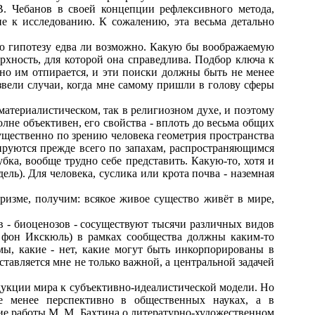
В. Чебанов в своей концепции рефлексивного метода,
ие к исследованию. К сожалению, эта весьма детально
ую гипотезу едва ли возможно. Какую бы воображаемую
рхность, для которой она справедлива. Подбор ключа к
нно им отпирается, и эти поиски должны быть не менее
вели случаи, когда мне самому пришли в голову сферы
атериалистическом, так в религиозном духе, и поэтому
лне объективен, его свойства - вплоть до весьма общих
щественно по зрению человека геометрия пространства
ируются прежде всего по запахам, распространяющимся
ка, вообще трудно себе представить. Какую-то, хотя и
ль). Для человека, суслика или крота почва - наземная
ризме, получим: всякое живое существо живёт в мире,
- биоценозов - сосуществуют тысячи различных видов
 фон Икскюль) в рамках сообщества должны каким-то
ы, какие - нет, какие могут быть инкорпорированы в
ставляется мне не только важной, а центральной задачей
укции мира к субъективно-идеалистической модели. Но
не менее перспективно в общественных науках, а в
ие работы М. М. Бахтина о литературно-художественном