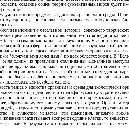
области, создание общей теории субъективных миров будет име
нформации.
 уж одиозного предмета - единства организма и среды. Произ
этому единству апеллировала так называемая мичуринская би
снения.
гим напомнил о бесславной истории "советского творческого 
ое представление об этом явлении; но из-за недостатка таки
 был сначала до конца навязан науке извне. В действительнос
ственной атмосферы сталинской эпохи с научным сообществом.
озможны - универсально-сталинистская сторона явления, т
очими "буржуазными явлениями" во всех областях жизни. В "Бе
и была одним из проявлений сталинщины. Покаянные выступл
ногое другое было порождено социальными обстоятельствами. 
ибо не верившим ни на йоту в собственные рассуждения шарл
ке; но были - особенно по началу - и вполне квалифициров
 - представлялась неубедительной.
ть тезиса о единства организма и среды для экологически ори
нкизм объявил представле о специфическом субстрате наслед
е основания считать, что он локализован в хромосомах, но сам
нее, образующему его живому веществу - в целом. Организм стр
 водой, воздухом он прямо усваивает (ассимилирует) условия 
ство (и существо) меняется; эти изменения, впрямую выз
 изменения захватывают воспроизводящие клетки, то вещество 
уется ими. В результате в потомстве особи одного вида могу