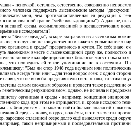
и - пеночкой, остались, естественно, совершенно неприемле
ного человека поддержать лысенковские методы "дискуссии"
ривлекательной, чем противопоставленная ей редукция к ген
инспирированной травли "мейерхоль-довщины"). А дальше, ска
сти внешней среды, ассимилированной в предшествующих покол
ерьёзные исследователи?
ны "Белые одежды", вскоре вытравила из лысенкизма всякие с
льное, что чуть ли не кощунственным кажется упоминание о науч
инство организма и среды" превратилось в жупел. По себе знаю
нуть лысенкизм вместе с лысенковщиной сразу же, полностью 
осительно вполне квалифицированных биологов могут показать
ечна, что повредить ей такое упоминание не в состоянии. 
клемишеву: "Был ли спор 1948 года научным или политическим? 
вливать всегда "или-или"...для тебя вопрос ясен: с одной сторо
е слово, что не во всём представители света правы, то этим он 
реплетены самым сложным образом и провести такое разделение о
енетическим редукционизмом, однако, не исчезла и продолжае
ству организма и среды - например, концепция энвиронов а
венного кода при этом не отрицаются, и, кроме исходного тез
ам - к биоценозам - то можно найти больше аналогий с лысен
еживой среды - почву, воздух, водоёмы, и эти элементы просле
мер, заросшее сплавиной озеро долго ещё выделяется среди окр
 например, такой непримиримый и последовательный противник