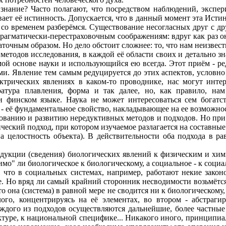
ание? Часто полагают, что посредством наблюдений, экспери
ает её истинность. Допускается, что в данный момент эта Истин
, со временем разберёмся. Существование несогласных друг с 
прагматически-перестраховочным соображениям: вдруг как раз о
очным образом. Но дело обстоит сложнее: то, что нам неизвест
тодов исследования, в каждой её области своих и детально з
й основе науки и использующийся ею всегда. Этот приём - ре
ми. Явление тем самым редуцируется до этих аспектов, условн
ектрических явлениях в каком-то проводнике, нас могут интер
ратура плавления, форма и так далее, но, как правило, нам 
и финском языке. Наука не может интересоваться сем богатс
о - её фундаментальное свойство, накладывающее на ее возможн
нию и развитию нередуктивных методов и подходов. Но при э
ческий подход, при котором изучаемое разлагается на составные
а целостность объекта). В действительности оба подхода в р
кции (сведения) биологических явлений к физическим и хим
имо" ли биологическое к биологическому, а социальное - к соц
 что в социальных системах, например, работают некие закон
. Но вряд ли самый крайний сторонник несводимости возьмётся 
что она (система) в равной мере не сводится ни к биологическому
ого, концентрируясь на её элементах, во втором - абстрагир
ждого из подходов осуществляются дальнейшие, более частные
уктуре, к национальной специфике... Никакого иного, принципи