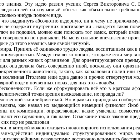
ого знания. Эту идею развил ученик Сергея Викторовича С. 
ледователей на изучаемый объект как обязательное требован
 сколько-нибудь полном виде.
- что выдвинуть абсолютно вздорную, ни к чему не приложим
и не содержит внутренних противоречий - найдётся такая пове
 ключ не подошёл, можно еще поискать тот замок, который име
ы совершенно не привыкли. На меня сильное впечатление произ
ые до этого казались мне явной чепухой.
ра. Принять её одинаково трудно людям, воспитанным как в м
популярностью. Между тем легко понять, что даже если мир впо
ны для разных живых организмов. Для ориентирующегося преиму
щих она должна быть совершенно иной, поскольку они ориент
икреплённого животного, такого, как коралловый полип или губ
вселенная Птолемея (ещё одна давно и прочно отвергнутая моде
ярной воде в почвенных порах, для них это - водоём.
сконечности. Если же сформулировать всё это в кратком афо
иалистической точки зрения высказывание, не правда ли?
ственной эквилибристикой. Но в рамках природных сообществ 
мвельты, как назвал их выдающийся немецкий физиолог Якоб
коны их композиции, определяющие, какие умвельты совместим
ушают его гармонию, и так далее. Отыскание таких законов пред
 сих пор не реализован.
ки, в которой можно ожидать плодотворного использования ред
 взаимодействия индивидуально структурированных миров 
 с интереснейшими результатами: достаточно вспомнить блестящ