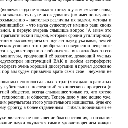
ключая сюда не только технику в узком смысле слова,
жна заказывать науке исследования (но именно научные
ессмысленно - настолько различны их задачи, методы и
ренившейся, - что наука существует именно ради своих
льной, в первую очередь слышишь вопрос "А зачем это
го прагматический подход, который сродни утилитарному
енным высокомерием он поучает науку, указывая, чем ей
ческих условиях это приобретало совершенно пещерные
ся к удовлетворению любопытства высоколобых за его
конъюнктуры, уродующий её развитие, делающий ученых
редусмотрен инструкцией ВАК в любом автореферате
реферате очень хорошей диссертации я прочел дословно
х пор мы будем привычно врать сами себе - неужели не
щаемых ею колоссальных затрат (хотя даже в развитых
у губительных последствий технического прогресса (в
ией общество, всегда слышавшее только то, что хотело
 технологии, и обществу. Теперь дело у нас дошло уже,
шим результатом этого упоительного новшества, буде его
ему фронту, а более отдалённым - гибель победившей её
ки является не повышение благосостояния, а познание
ование науки окупается самим удовлетворением жажды