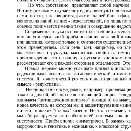
Но что, собственно, представляет собой научное зн
Истину (в каждом случае одну единственную) и доказыв
нами, но это, как говорится, факт из нашей биографии
монополия одной из них - нежелательной, но лишь по 
обычно понимается именно таким и совершенно недостат
Современная наука использует богатейший арсенал ме
вполне универсальный приём познания, лежащий в само
или явления, которые только и считаются существенны
этом пренебрегаем. Если речь идет, например, об эл
молекулярная структура, магнитные свойства, темпе
происхождение его названия в русском, японском ил
рассматривает его с каждой стороны в отдельности. Эт
Правда, нередко можно услышать призыв к использова
редуктивным считается только аналитический, атомисти
системный, холистичесий (то есть ориентированный н
смысле - редуктивны.
Неоднократно обсуждалась, например, проблема реду
задать и другой, обычно не возникающий вопрос: "свод
занимаем "антиредукционистскую" позицию) означает,
новое качество, на котором мы и акцентируем внимание
ничего - никаких "старых" качеств. Но это и означает, 
мы абстрагируемся от особенностей системы как цел
системности. Приём вполне симметричен. В рамках ка
морфологии, к генетике, к экономике, к классовой стр