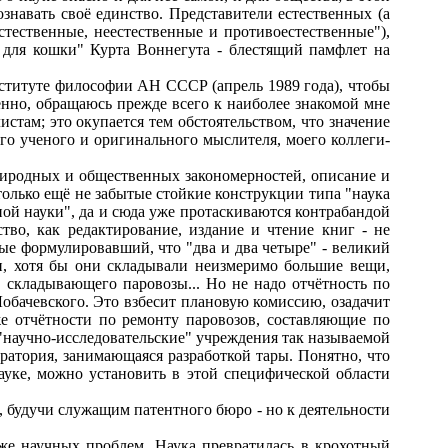
знавать своё единство. Представители естественных (а
стественные, неестественные и противоестественные"),
 для кошки" Курта Воннегута - блестящий памфлет на
ституте философии АН СССР (апрель 1989 года), чтобы
енно, обращаюсь прежде всего к наиболее знакомой мне
стам; это окупается тем обстоятельством, что значение
ого ученого и оригинального мыслителя, моего коллеги-
риродных и общественных закономерностей, описание и
только ещё не забытые стойкие конструкции типа "наука
ной науки", да и сюда уже протаскиваются контрабандой
ство, как редактирование, издание и чтение книг - не
вые формулировавший, что "два и два четыре" - великий
и, хотя бы они складывали неизмеримо большие вещи,
, складывающего паровозы... Но не надо отчётность по
Лобачевского. Это взбесит плановую комиссию, озадачит
же отчётности по ремонту паровозов, составляющие по
 "научно-исследовательские" учреждения так называемой
ратория, занимающаяся разработкой тары. Понятно, что
ауке, можно установить в этой специфической области
 будучи служащим патентного бюро - но к деятельности
е научных проблем. Наука превратилась в крохотный