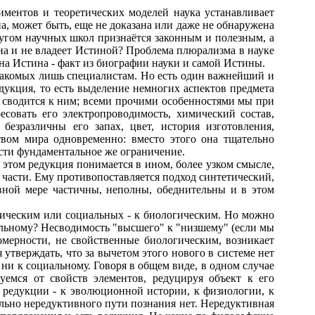
ментов и теоретических моделей наука устанавливает
а, может быть, еще не доказана или даже не обнаружена
другом научных школ признаётся законным и полезным, а
на и не владеет Истиной? Проблема плюрализма в науке
на Истина - факт из биографии науки и самой Истины.
накомых лишь специалистам. Но есть один важнейший и
дукция, то есть выделение немногих аспектов предмета
о сводится к ним; всеми прочими особенностями мы при
есовать его электропроводимость, химический состав,
безразличны его запах, цвет, история изготовления,
твом мира одновременно: вместо этого она тщательно
ости фундаментальное же ограничение.
том редукция понимается в ином, более узком смысле,
 части. Ему противопоставляется подход
синтетический,
авной мере частичны, неполны, обеднительны и в этом
ическим или социальных - к биологическим. Но можно
иальному? Несводимость "высшего" к "низшему" (если мы
омерности, не свойственные биологическим, возникает
утверждать, что за вычетом этого нового в системе нет
, ни к социальному. Говоря в общем виде, в одном случае
уемся от свойств элементов, редуцируя объект к его
 редукции - к эволюционной истории, к физиологии, к
ально нередуктивного пути познания нет. Нередуктивная