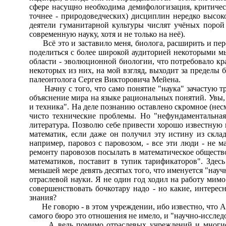
сфере насущно необходима демифологизация, критическ
точнее - природоведческих) дисциплин нередко высоко
деятели гуманитарной культуры числят учёных порой
современную науку, хотя и не только на неё).
Всё это и заставило меня, биолога, расширить и пер
поделиться с более широкой аудиторией некоторыми мы
области - эволюционной биологии, что потребовало кра
некоторых из них, на мой взгляд, выходит за пределы 
палеонтолога Сергея Викторовича Мейена.
Начну с того, что само понятие "наука" зачастую тр
объяснение мира на языке рациональных понятий. Увы, 
и техника". На деле познанию оставлено скромное (нес
чисто технические проблемы. Но "нефундаментальная
литература. Позволю себе привести хорошо известную ц
математик, если даже он получил эту истину из скл
например, паровоз с паровозом, - все эти люди - не 
ремонту паровозов посылать в математическое общество
математиков, поставит в тупик тарификаторов". Здес
меньшей мере девять десятых того, что именуется "нау
отраслевой науки. Я не один год ходил на работу мим
совершенствовать бочкотару надо - но какие, интере
знания?
Не говорю - в этом учреждении, ибо известно, что А.
самого бюро это отношения не имело, и "научно-исслед
А ведь помимо отраслевых учреждений и многие ака