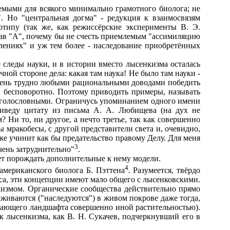
мыми для всякого минимально грамотного биолога; не
. Но "центральная догма" - редукция к взаимосвязям
отипу (так же, как режиссёрские эксперименты В. Э.
зав "А", почему бы не счесть приемлемым "ассимиляцию
ениях" и уж тем более - наследование приобретённых
леды науки, и в истории вместо лысенкизма осталась
ной стороне дела: какая там наука! Не было там науки -
: очень трудно любыми рациональными доводами победить
и бесповоротно. Поэтому приводить примеры, называть
ся голословными. Ограничусь упоминанием одного имени
Приведу цитату из письма А. А. Любищева (на дух не
Ни то, ни другое, а нечто третье, так как совершенно
ны мракобесы, с другой представители света и, очевидно,
уже учинит как бы предательство правому Делу. Для меня
3
чень затруднительно"
.
т порождать дополнительные к нему модели.
4
мериканского биолога Б. Пэттена
. Разумеется, твёрдо
иса, эти концепции имеют мало общего с лысенковскими.
кизмом. Органические сообщества действительно прямо
живаются ("наследуются") в живом покрове даже тогда,
ужающего ландшафта совершенно иной растительностью).
 лысенкизма, как В. Н. Сукачев, подчеркнувший его в