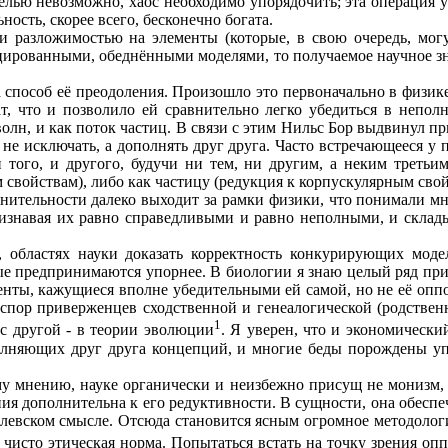
делью невозможно, хаос необходимо упорядочить; эта операция 
ность, скорее всего, бесконечно богата.
азложимостью на элементы (которые, в свою очередь, могут 
уцированными, обеднёнными моделями, то получаемое научное з
пособ её преодоления. Произошло это первоначально в физик
, что и позволило ей сравнительно легко убедиться в неполн
олн, и как поток частиц. В связи с этим Нильс Бор выдвинул пр
е исключать, а дополнять друг друга. Часто встречающееся у 
и того, и другого, будучи ни тем, ни другим, а неким треть
 свойствам), либо как частицу (редукция к корпускулярным свой
ельности далеко выходит за рамки физики, что понимали мног
изнавая их равно справедливыми и равно неполными, и склад
астях науки доказать корректность конкурирующих моделе
ные предпринимаются упорнее. В биологии я знаю целый ряд пр
менты, кажущиеся вполне
убедительными ей самой, но не её опп
спор приверженцев сходственной и генеалогической (родствен
1
 с другой - в теории эволюции
. Я уверен, что и экономически
полняющих друг друга концепций, и многие беды порождены у
мнению, науке органически и неизбежно присущ не монизм, 
я дополнительна к его редуктивности. В сущности, она обеспеч
егелевском смысле. Отсюда становится ясным огромное методоло
чисто этическая норма. Попытаться встать на точку зрения опп