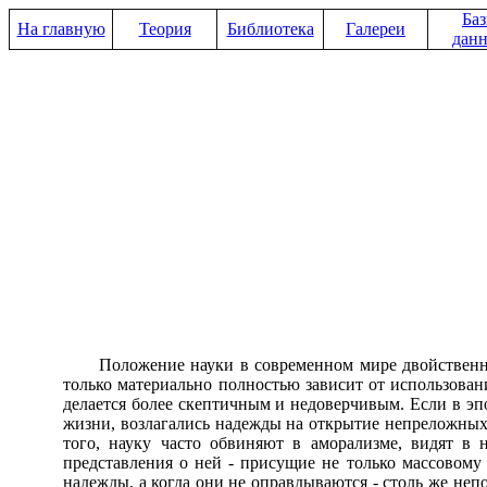
Ба
На главную
Теория
Библиотека
Галереи
дан
Положение науки в современном мире двойственно. С
только материально полностью зависит от использован
делается более скептичным и недоверчивым. Если в эпо
жизни, возлагались надежды на открытие непреложных з
того, науку часто обвиняют в аморализме, видят в 
представления о ней - присущие не только массовом
надежды, а когда они не оправдываются - столь же неп