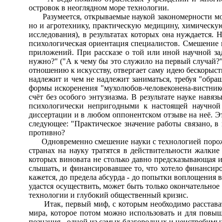
островок в неоглядном море технологии.
Разумеется, открываемые наукой закономерности могу
но и агротехнику, практическую медицину, химическую
исследования), в результатах которых она нуждается.
психологическая ориентация специалистов. Смешение н
приложений. При рассказе о той или иной научной за
нужно?" ("А к чему бы это служило на первый случай?"
отношению к искусству, отвергает саму идею бескорыст
надлежит и чем не надлежит заниматься, требуя "обр
формы искоренения "мухолюбов-человеконена-вистник
счёт без особого энтузиазма. В результате науке на
психологически непригодными к настоящей научной
диссертации и в любом оппонентском отзыве на неё. Э
следующее: "Практическое значение
работы связано, в
противно?
Одновременно смешение науки с технологией порождае
странах на науку тратятся в действительности жалки
которых виновата не столько давно предсказывающая и
слышать, и финансировавшее то, что хотело финансиров
кажется, до предела абсурда - до попытки воплощения в
удастся осуществить, может быть только окончательное
технологии и глубокий общественный кризис.
Итак, первый миф, с которым необходимо расставатьс
мира, которое потом можно использовать и для повы
познания - одной из самых благородных и неистребимых