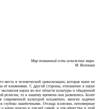
Мир познанный есть искаженье мира.
М. Волошин
 места в человеческой цивилизации, которая ныне не
на её влияниями. С другой стороны, отношение к науке
я экспансия науки во все области культуры и обыденной
ой религии, то к нашему времени они развеялись. Более
ся современной культурой искажённо, многие ходячие
тся глубоко ошибочными. Отсюда иллюзии, непомерные
 науке опасно и для неё самой, и для общества; в этой