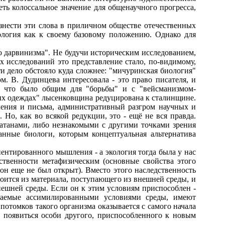
ть колоссальное значение для общенаучного прогресса,
нести эти слова в приличном обществе отечественных
ология как к своему базовому положению. Однако для
дарвинизма". Не будучи историческим исследованием,
х исследований это представление стало, по-видимому,
ти дело обстояло куда сложнее: "мичуринская биология"
 В. Дудинцева интересовала - это право писателя, и
о, что было общим для "борьбы" и с "вейсманизмом-
лых одеждах" лысенковщина редуцирована к сталинщине.
ения и письма, административный разгром научных и
Но, как во всякой редукции, это - ещё не вся правда.
атанами, либо незнакомыми с другими точками зрения
анные биологи, которым концептуальная альтернатива
ентированного мышления - а экология тогда была
у нас
ственности метафизическим (основные свойства этого
 он еще не был открыт). Вместо этого наследственность
оится из материала, поступающего из внешней среды, и
внешней среды. Если он к этим условиям приспособлен -
ываемые ассимилированными условиями среды, имеют
потомков такого организма оказывается с самого начала
т появиться особи другого, приспособленного к новым