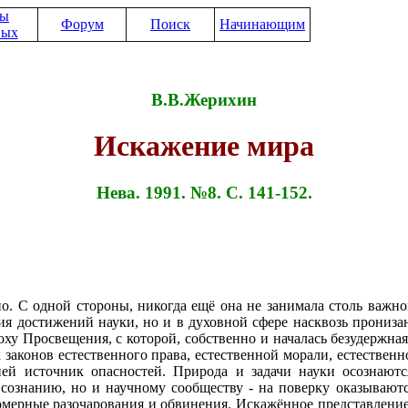
зы
Форум
Поиск
Начинающим
ных
В.В.Жерихин
Искажение мира
Нева. 1991. №8. С. 141-152.
 одной стороны, никогда ещё она не занимала столь важного
ия достижений науки, но и в духовной сфере насквозь прониза
ху Просвещения, с которой, собственно и началась безудержна
аконов естественного права, естественной морали, естественн
ней источник опасностей. Природа и задачи науки осознают
у сознанию, но и научному сообществу - на поверку оказываю
омерные разочарования и обвинения. Искажённое представление о