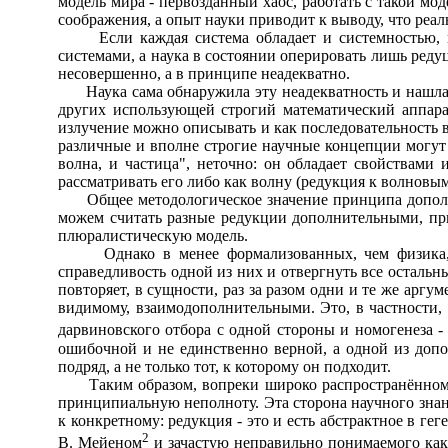
модель мира - первозданный хаос, работать с такой мо
соображения, а опыт науки приводит к выводу, что реаль
Если каждая система обладает и системностью, и р
системами, а наука в состоянии оперировать лишь ред
несовершенно, а в принципе неадекватно.
Наука сама обнаружила эту неадекватность и нашла с
других использующей строгий математический аппарат
излучение можно описывать и как последовательность в
различные и вполне строгие научные концепции могут н
волна, и частица", неточно: он обладает свойствами 
рассматривать его либо как волну (редукция к волновым
Общее методологическое значение принципа дополнит
можем считать разные редукции дополнительными, пр
плюралистическую модель.
Однако в менее формализованных, чем физика, обл
справедливость одной из них и отвергнуть все осталь
повторяет, в сущности, раз за разом одни и те же аргу
видимому, взаимодополнительными. Это, в частности, 
дарвиновского отбора с одной стороны и номогенеза -
ошибочной и не единственно верной, а одной из до
подряд, а не только тот, к которому он подходит.
Таким образом, вопреки широко распространённому 
принципиальную неполноту. Эта сторона научного знани
к конкретному: редукция - это и есть абстрактное в г
2
В. Мейеном
и зачастую неправильно понимаемого как 